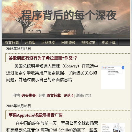
程序背后的每个深夜
阳光洒满肩, 仿佛自由人.
原文转载
开源库
正品热卖
网络赚钱
视频欣赏
资源下载
2016年06月13日
谷歌到底有没有为了希拉里而“作恶”？
美国总统明星候选人康威（Conway）在竞选中
通过搜索引擎收集用户搜索数据、了解选民关心的
问题，并通过展示自己的正面信息给...
作者:
码头挑夫
| 分类:
原文转载
|
评论:0
| 浏览:1727
2016年06月08日
苹果AppStore将展示搜索广告
在中国的端午节前一天，苹果公司全球市场营
销高级副总裁菲尔·席勒(Phil Schiller)透露了一些应