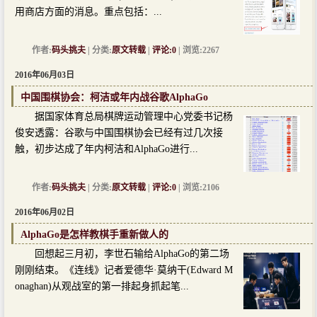
用商店方面的消息。重点包括：...
作者:
码头挑夫
| 分类:
原文转载
|
评论:0
| 浏览:2267
2016年06月03日
中国围棋协会：柯洁或年内战谷歌AlphaGo
据国家体育总局棋牌运动管理中心党委书记杨
俊安透露：谷歌与中国围棋协会已经有过几次接
触，初步达成了年内柯洁和AlphaGo进行...
作者:
码头挑夫
| 分类:
原文转载
|
评论:0
| 浏览:2106
2016年06月02日
AlphaGo是怎样教棋手重新做人的
回想起三月初，李世石输给AlphaGo的第二场
刚刚结束。《连线》记者爱德华·莫纳干(Edward M
onaghan)从观战室的第一排起身抓起笔...