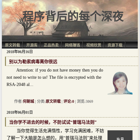
程序背后的每个深夜
阳光洒满肩, 仿佛自由人.
原文转载
开源库
正品热卖
网络赚钱
视频欣赏
资源下载
2018年06月16日
别以为勒索病毒离你很远
Attention: if you do not have money then you do
not need to write to us! The file is encrypted with the
RSA-2048 al...
作者:
何朝城
| 分类:
原文转载
|
评论:0
| 浏览:3069
2018年06月01日
当你学不进去的时候，不防试试“普瑞马法则”
当你觉得生活充满惰性，学习充满困难，不妨
了解一下大脑是怎么想的，用“普瑞马法则”来处理