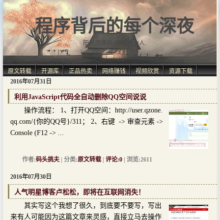
程序背后的每个深夜
阳光洒满肩, 仿佛自由人.
原文转载
开源库
正品热卖
网络赚钱
视频欣赏
资源下载
2016年07月31日
利用JavaScript代码全自动删除QQ空间说说
操作流程： 1、打开QQ空间：http://user.qzone.
qq.com/{你的QQ号}/311； 2、右键 -> 审查元素 ->
Console (F12 -> ...
作者:
码头挑夫
| 分类:
原文转载
|
评论:0
| 浏览:2611
2016年07月30日
人气明星博客卢松松，即将在互联网消失！
其实写这个我想了很久，到底要不要写，写出
来有人可能因为这篇文章来灵感，直接立马去操作