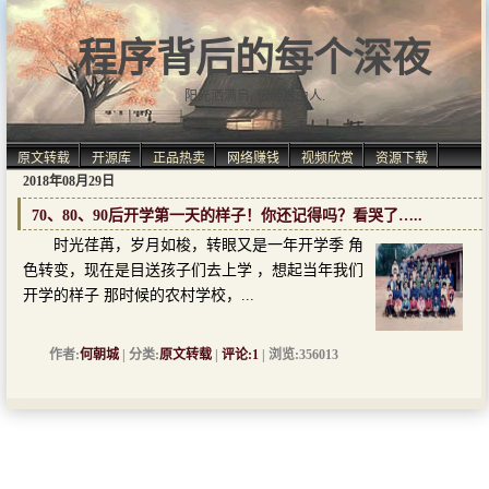
程序背后的每个深夜
阳光洒满肩, 仿佛自由人.
原文转载
开源库
正品热卖
网络赚钱
视频欣赏
资源下载
2018年08月29日
70、80、90后开学第一天的样子！你还记得吗？看哭了…..
时光荏苒，岁月如梭，转眼又是一年开学季 角
色转变，现在是目送孩子们去上学 ，想起当年我们
开学的样子 那时候的农村学校，...
作者:
何朝城
| 分类:
原文转载
|
评论:1
| 浏览:356013