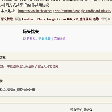
-相同方式共享”的创作共用协议.
文地址：
https://www.hechaocheng.win/reprinted/google-cardboard-plastic/
:
原文转载
| 标签:
Cardboard Plastic
,
Google
,
Oculus Rift
,
VR
,
虚拟现实
,
谷歌
| 评论:0 
码头挑夫
TA的专栏：
码头挑夫
| 文章:345
文章:
布斯：中国虚拟现实头盔除了便宜无其它优势
榜:
近冷冷清清的,都没有被吐槽.
没有评论, 抢沙发.