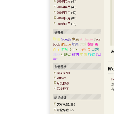
2016年5月
(44)
2016年4月
(46)
2016年3月
(49)
2016年2月
(84)
2016年1月
(13)
标签云
腾讯
Google
免费
AlphaGo
Face
book
iPhone
苹果
运营
魏则西
百度
围棋
李世石
程序员
网站
SEO
互联网
微信
中国
谷歌
Twi
tter
友情链接
相关
BLsun.Net
virmach
P
月光博客
2
荔乡根子
站点统计
文章总数: 389
除
评论总数: 65
本