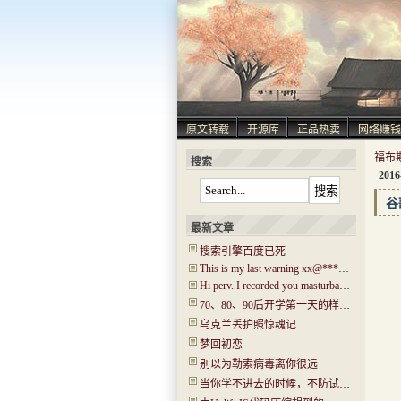
原文转载
开源库
正品热卖
网络赚钱
福布
搜索
2016
谷歌
最新文章
搜索引擎百度已死
This is my last warning xx@****.com!
Hi perv. I recorded you masturbating! I have captured ‘Hi.mp4’!
70、80、90后开学第一天的样子！你还记得吗？看哭了…..
乌克兰丢护照惊魂记
梦回初恋
别以为勒索病毒离你很远
当你学不进去的时候，不防试试“普瑞马法则”