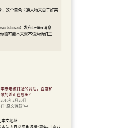
画图片，这个黄色卡通人物来自于好莱
ohnson）发布Twitter消息
么你很可能本来就不该为他们工
李彦宏被打脸的背后，百度和
谷歌的差距在哪里？
2016年2月20日
在“原文转载”中
明本文地址.
本站内容必须也遵循“署名-非商业