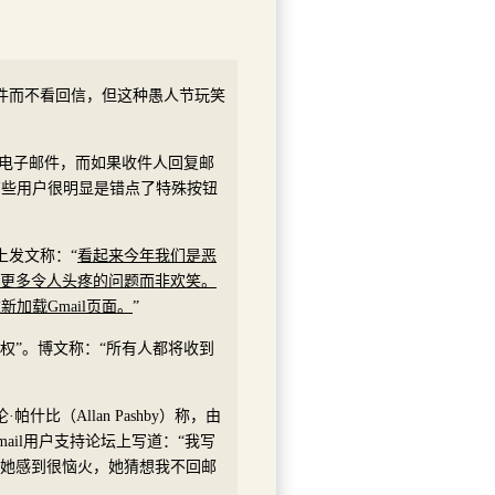
邮件而不看回信，但这种愚人节玩笑
发出电子邮件，而如果收件人回复邮
有些用户很明显是错点了特殊按钮
上发文称：“
看起来今年我们是恶
来了更多令人头疼的问题而非欢笑。
加载Gmail页面。
”
言权”。博文称：“所有人都将收到
比（Allan Pashby）称，由
mail用户支持论坛上写道：“我写
画令她感到很恼火，她猜想我不回邮