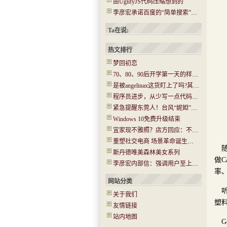
由UglifyJS代码压缩想到的
李彦宏承诺百度的“简单搜索”没有任何广告
Ta在说:
热文排行
梦回初恋
70、80、90后开学第一天的样子！你还记得吗？看哭了…..
是被angelinax这货盯上了吗?其IP为180.97.106.*
程序员进步，从少写一点代码开始
紧急提醒东莞人！台风“妮妲”今晚或登陆！将有14级大风！
Windows 10免费升级结束
宜家现不雅照？店方回应：不是北京的 已经报警(图)
重塑社交电商 场景革命诞生新机会
斯丹德唯美森林美女系列
做C
李彦宏内部信：强调用户至上 牺牲收入在所不惜
率
网站分类
关于我们
塑
友情链接
站内地图
G