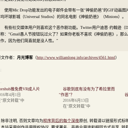
使用Mic Drop功能发出的电子邮件会带有一张“神偷奶爸”的GIF动
坞环球影城（Universal Studios）的同名电影《神偷奶爸》（Minions）。
有些社交媒体用户则喜欢这个恶作剧功能。Twitter用户迪恩·约翰逊（Dean J
称：“Gmail愚人节按钮玩过火了？如果你老板不喜欢《神偷奶爸》，那
作，因为他们简直就是没人性。”
原文作者：
月光博客
（
http://www.williamlong.info/archives/4561.html
）
ornhub推免费VR成人片
谷歌到底有没有为了希拉里而
016年4月1日
“作恶”？
在“原文转载”中
2016年6月13日
在“原文转载”中
非注明, 否则文章均为
程序背后的每个深夜
原创, 转载请以链接形式标
站采用创作共用版权协议, 要求署名、非商业用途和相同方式共享. 转载