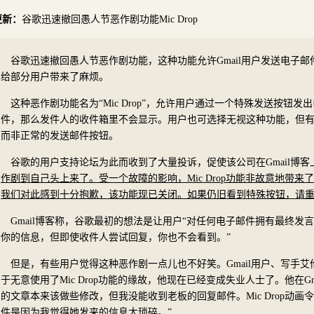
更新：
谷歌迅速撤回愚人节恶作剧功能Mic Drop
谷歌迅速撤回愚人节恶作剧功能，这种功能允许Gmail用户发送电子
给部分用户带来了麻烦。
这种恶作剧功能名为“Mic Drop”，允许用户通过一个特殊发送按钮
件，那么发件人的收件箱里不会显示。用户也可选择无视这种功能，但
而非正常的发送邮件按钮。
谷歌的用户支持论坛为此而收到了大量投诉，促使该公司在Gmail博客
作剧到自己头上来了。受一个故障的影响，Mic Drop功能非故意地带
我们对此感到十分抱歉，该功能现已关闭。如果仍旧看到特殊按钮，请重新
Gmail博客称，谷歌最初的想法是让用户“对任何电子邮件拥有最终发
你的信息，但即使收件人尝试回复，你也不会看到。”
但是，有些用户觉得这种恶作剧一点儿也不好笑。Gmail用户、写手艾伦·帕什
于无意使用了Mic Drop功能的缘故，他现在已经变成失业人士了。他在G
的文章本来该做些修改，但我没能收到老板的回复邮件。Mic Drop动
件是因为我觉得她发来的信息太琐碎。”