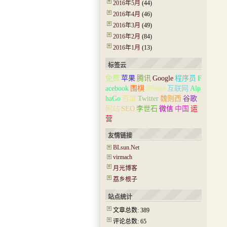
2016年5月
(44)
2016年4月
(46)
2016年3月
(49)
2016年2月
(84)
2016年1月
(13)
标签云
免费
苹果
腾讯
Google
程序员
F
acebook
围棋
iPhone
互联网
Alp
haGo
百度
Twitter
魏则西
谷歌
网站
SEO
李世石
微信
中国
运
营
友情链接
BLsun.Net
virmach
月光博客
荔乡根子
站点统计
文章总数: 389
评论总数: 65