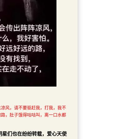
丝凉风，请不要驱赶我，打我，我不
的路，肚子饿得咕咕叫，离一口水都
明星们也在纷纷转载，爱心天使