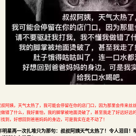
叔叔阿姨，天气太热了，我可能会停留在你的店门口，因为那里会传来丝
我做错了什么，我好害怕，我的脚掌被地面烫破了，甚至我走了好远好远
有找到，好想回到爸爸妈妈的身边，可是我实在走不动了！
年明星再一次扎堆只为那句：叔叔阿姨天气太热了！令人泪目！