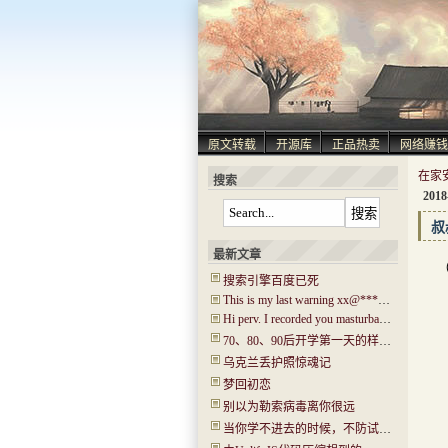
原文转载
开源库
正品热卖
网络赚钱
搜索
2018
叔
最新文章
搜索引擎百度已死
This is my last warning xx@****.com!
Hi perv. I recorded you masturbating! I have captured ‘Hi.mp4’!
70、80、90后开学第一天的样子！你还记得吗？看哭了…..
乌克兰丢护照惊魂记
梦回初恋
别以为勒索病毒离你很远
当你学不进去的时候，不防试试“普瑞马法则”