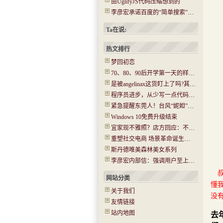
由UglifyJS代码压缩想到的
李彦宏承诺百度的“简单搜索”没有任何广告
Ta在说:
热文排行
梦回初恋
70、80、90后开学第一天的样子！你还记得吗？看哭了…..
是被angelinax这货盯上了吗?其IP为180.97.106.*
程序员进步，从少写一点代码开始
紧急提醒东莞人！台风“妮妲”今晚或登陆！将有14级大风！
Windows 10免费升级结束
宜家现不雅照？店方回应：不是北京的 已经报警(图)
重塑社交电商 场景革命诞生新机会
斯丹德唯美森林美女系列
李彦宏内部信：强调用户至上 牺牲收入在所不惜
网站分类
懂
关于我们
没
友情链接
站内地图
去