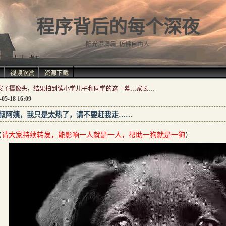
程序背后的每个深夜
阳光洒满肩, 仿佛自由人.
视频欣赏
资源下载
在家安了摄像头，结果拍到读小学儿子和同学的这一幕…家长：很担心！
-05-18 16:09
叔阿姨，我只是太热了，请不要赶我走……
（
请大家持续转发，能影响一人就是一人，帮助一狗就是一狗
）