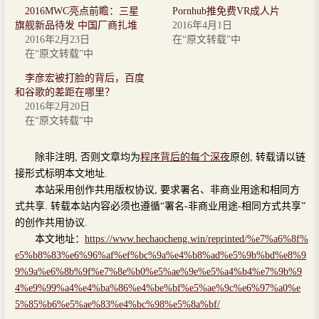
2016MWC亮点前瞻：三星
Pornhub推免费VR成人片
旗舰新品待发 中国厂商扎堆
2016年4月1日
2016年2月23日
在“原文转载”中
在“原文转载”中
李彦宏被打脸的背后，百度
和谷歌的差距在哪里？
2016年2月20日
在“原文转载”中
除非注明, 否则文章均为
程序背后的每个深夜
原创, 转载请以链
接形式标明本文地址.
本站采用创作共用版权协议, 要求署名、非商业用途和相同方
式共享. 转载本站内容必须也遵循“署名-非商业用途-相同方式共享”
的创作共用协议.
本文地址：
https://www.hechaocheng.win/reprinted/%e7%a6%8f%
e5%b8%83%e6%96%af%ef%bc%9a%e4%b8%ad%e5%9b%bd%e8%9
9%9a%e6%8b%9f%e7%8e%b0%e5%ae%9e%e5%a4%b4%e7%9b%9
4%e9%99%a4%e4%ba%86%e4%be%bf%e5%ae%9c%e6%97%a0%e
5%85%b6%e5%ae%83%e4%bc%98%e5%8a%bf/