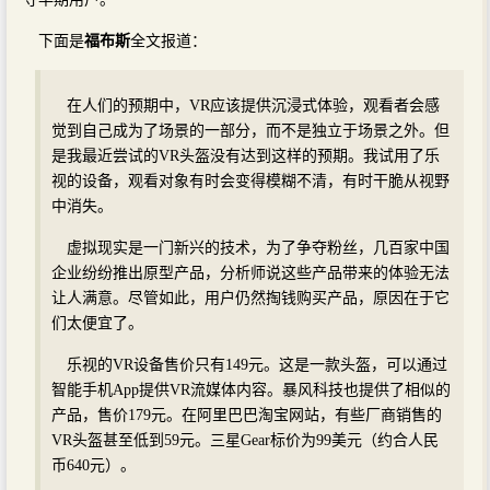
下面是
福布斯
全文报道：
在人们的预期中，VR应该提供沉浸式体验，观看者会感
觉到自己成为了场景的一部分，而不是独立于场景之外。但
是我最近尝试的VR头盔没有达到这样的预期。我试用了乐
视的设备，观看对象有时会变得模糊不清，有时干脆从视野
中消失。
虚拟现实是一门新兴的技术，为了争夺粉丝，几百家中国
企业纷纷推出原型产品，分析师说这些产品带来的体验无法
让人满意。尽管如此，用户仍然掏钱购买产品，原因在于它
们太便宜了。
乐视的VR设备售价只有149元。这是一款头盔，可以通过
智能手机App提供VR流媒体内容。暴风科技也提供了相似的
产品，售价179元。在阿里巴巴淘宝网站，有些厂商销售的
VR头盔甚至低到59元。三星Gear标价为99美元（约合人民
币640元）。