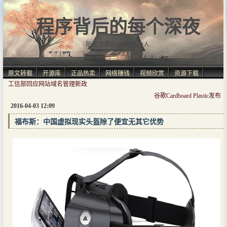
程序背后的每个深夜
阳光洒满肩, 仿佛自由人.
原文转载
开源库
正品热卖
网络赚钱
视频欣赏
资源下载
工信部回应网站域名管理新政
谷歌Cardboard Plastic发布
2016-04-03 12:09
福布斯：中国虚拟现实头盔除了便宜无其它优势