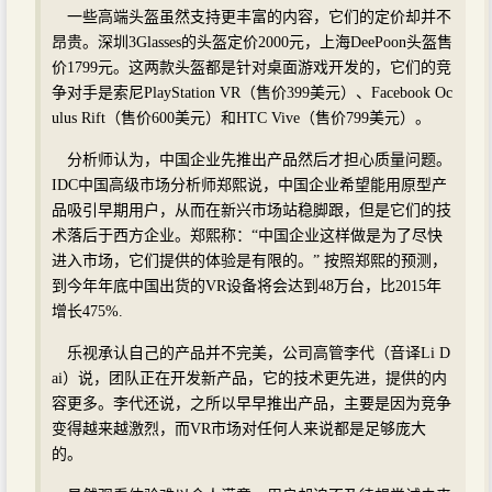
一些高端头盔虽然支持更丰富的内容，它们的定价却并不
昂贵。深圳3Glasses的头盔定价2000元，上海DeePoon头盔售
价1799元。这两款头盔都是针对桌面游戏开发的，它们的竞
争对手是索尼PlayStation VR（售价399美元）、Facebook Oc
ulus Rift（售价600美元）和HTC Vive（售价799美元）。
分析师认为，中国企业先推出产品然后才担心质量问题。
IDC中国高级市场分析师郑熙说，中国企业希望能用原型产
品吸引早期用户，从而在新兴市场站稳脚跟，但是它们的技
术落后于西方企业。郑熙称：“中国企业这样做是为了尽快
进入市场，它们提供的体验是有限的。” 按照郑熙的预测，
到今年年底中国出货的VR设备将会达到48万台，比2015年
增长475%.
乐视承认自己的产品并不完美，公司高管李代（音译Li D
ai）说，团队正在开发新产品，它的技术更先进，提供的内
容更多。李代还说，之所以早早推出产品，主要是因为竞争
变得越来越激烈，而VR市场对任何人来说都是足够庞大
的。