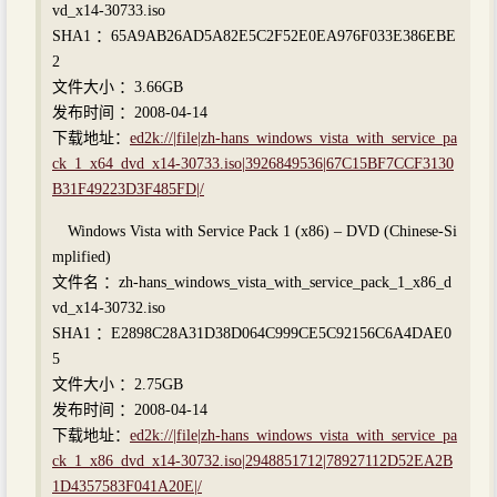
vd_x14-30733.iso
SHA1 ：65A9AB26AD5A82E5C2F52E0EA976F033E386EBE
2
文件大小 ：3.66GB
发布时间 ：2008-04-14
下载地址：
ed2k://|file|zh-hans_windows_vista_with_service_pa
ck_1_x64_dvd_x14-30733.iso|3926849536|67C15BF7CCF3130
B31F49223D3F485FD|/
Windows Vista with Service Pack 1 (x86) – DVD (Chinese-Si
mplified)
文件名 ：zh-hans_windows_vista_with_service_pack_1_x86_d
vd_x14-30732.iso
SHA1 ：E2898C28A31D38D064C999CE5C92156C6A4DAE0
5
文件大小 ：2.75GB
发布时间 ：2008-04-14
下载地址：
ed2k://|file|zh-hans_windows_vista_with_service_pa
ck_1_x86_dvd_x14-30732.iso|2948851712|78927112D52EA2B
1D4357583F041A20E|/