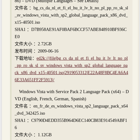
86) – DVD (Multiple Languages – See Details)
文件名 ：bg_cs_da_nl_et_fi_el_hu_it_lv_lt_no_pl_pp_ro_sk_sl
_sv_windows_vista_with_sp2_global_language_pack_x86_dvd_
x15-40501.iso
SHA1 ：D7B958AE91AF0BAF6BCCF57ABE848910BF936C
E0
文件大小 ：2.72GB
发布时间 ：2009-06-16
下载地址：
ed2k://|file|bg_cs_da_nl_et_fi_el_hu_it_lv_lt_no_pl
_pp_ro_sk_sl_sv_windows_vista_with_sp2_global_language_pa
ck_x86_dvd_x15-40501.iso|2919053312|E22A48F8BC4EA6A4
6E33A651FF2F5913|/
Windows Vista with Service Pack 2 Language Pack (x64) – D
VD (English, French, German, Spanish)
文件名 ：en_fr_de_es_windows_vista_sp2_language_pack_x64
_dvd_342425.iso
SHA1 ：C9790D4EDD355B964D6EC140CB83E914549ABF1
6
文件大小 ：1.12GB