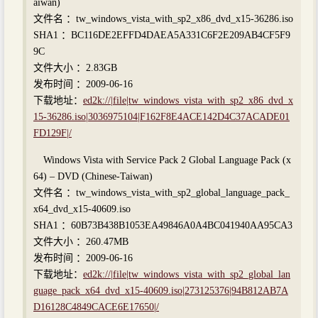
aiwan)
文件名 ：tw_windows_vista_with_sp2_x86_dvd_x15-36286.iso
SHA1 ：BC116DE2EFFD4DAEA5A331C6F2E209AB4CF5F9
9C
文件大小 ：2.83GB
发布时间 ：2009-06-16
下载地址：
ed2k://|file|tw_windows_vista_with_sp2_x86_dvd_x
15-36286.iso|3036975104|F162F8E4ACE142D4C37ACADE01
FD129F|/
Windows Vista with Service Pack 2 Global Language Pack (x
64) – DVD (Chinese-Taiwan)
文件名 ：tw_windows_vista_with_sp2_global_language_pack_
x64_dvd_x15-40609.iso
SHA1 ：60B73B438B1053EA49846A0A4BC041940AA95CA3
文件大小 ：260.47MB
发布时间 ：2009-06-16
下载地址：
ed2k://|file|tw_windows_vista_with_sp2_global_lan
guage_pack_x64_dvd_x15-40609.iso|273125376|94B812AB7A
D16128C4849CACE6E17650|/