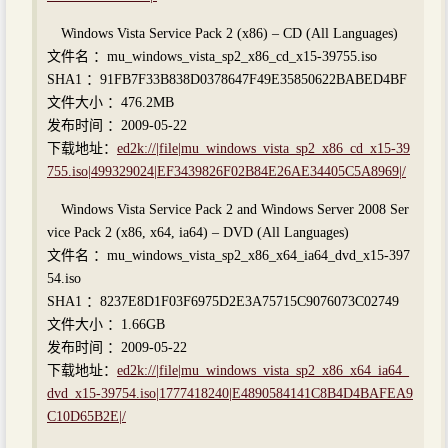
Windows Vista Service Pack 2 (x86) – CD (All Languages)
文件名 ：mu_windows_vista_sp2_x86_cd_x15-39755.iso
SHA1 ：91FB7F33B838D0378647F49E35850622BABED4BF
文件大小 ：476.2MB
发布时间 ：2009-05-22
下载地址：
ed2k://|file|mu_windows_vista_sp2_x86_cd_x15-39
755.iso|499329024|EF3439826F02B84E26AE34405C5A8969|/
Windows Vista Service Pack 2 and Windows Server 2008 Ser
vice Pack 2 (x86, x64, ia64) – DVD (All Languages)
文件名 ：mu_windows_vista_sp2_x86_x64_ia64_dvd_x15-397
54.iso
SHA1 ：8237E8D1F03F6975D2E3A75715C9076073C02749
文件大小 ：1.66GB
发布时间 ：2009-05-22
下载地址：
ed2k://|file|mu_windows_vista_sp2_x86_x64_ia64_
dvd_x15-39754.iso|1777418240|E4890584141C8B4D4BAFEA9
C10D65B2E|/