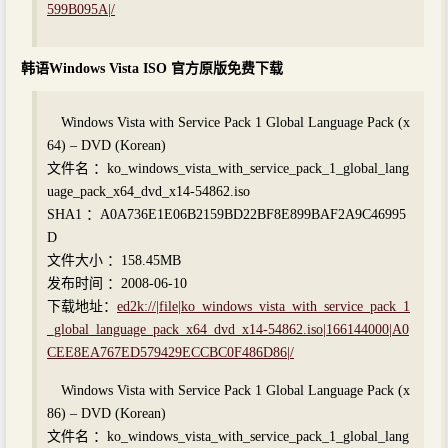
599B095A|/
韩语Windows Vista ISO 官方原版免费下载
Windows Vista with Service Pack 1 Global Language Pack (x
64) – DVD (Korean)
文件名 ：ko_windows_vista_with_service_pack_1_global_lang
uage_pack_x64_dvd_x14-54862.iso
SHA1 ：A0A736E1E06B2159BD22BF8E899BAF2A9C46995
D
文件大小 ：158.45MB
发布时间 ：2008-06-10
下载地址：
ed2k://|file|ko_windows_vista_with_service_pack_1
_global_language_pack_x64_dvd_x14-54862.iso|166144000|A0
CEE8EA767ED579429ECCBC0F486D86|/
Windows Vista with Service Pack 1 Global Language Pack (x
86) – DVD (Korean)
文件名 ：ko_windows_vista_with_service_pack_1_global_lang