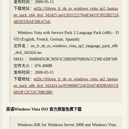
发布时间 ：2009-05-11
下载地址：
ed2k://|file|en_fr_de_es_windows_vista_sp2_langua
ge_pack_x64_dvd_342425.iso|1203122176|4E9411F3052B272A
4B5D330AF30E4734|/
Windows Vista with Service Pack 2 Language Pack (x86) – D
VD (English, French, German, Spanish)
文件名 ：en_fr_de_es_windows_vista_sp2_language_pack_x86
_dvd_342424.iso
SHA1 ：566B945C8C395F1C28B20D768DACC230E428F508
文件大小 ：876.49MB
发布时间 ：2009-05-11
下载地址：
ed2k://|file|en_fr_de_es_windows_vista_sp2_langua
ge_pack_x86_dvd_342424.iso|919068672|4CE0474DDBAB1C8
6819F12C53C70BC8B|/
英语Windows Vista ISO 官方原版免费下载
Windows AIK for Windows Server 2008 and Windows Vista