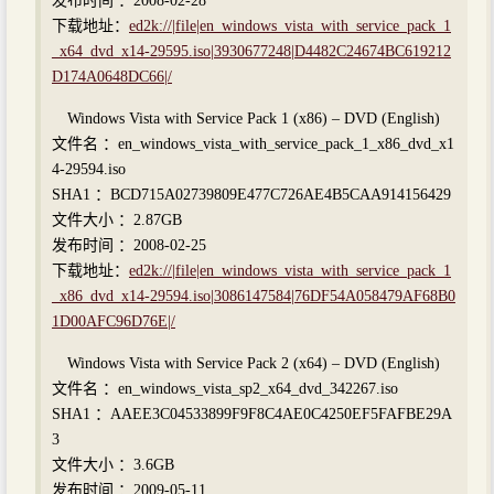
发布时间 ：2008-02-28
下载地址：
ed2k://|file|en_windows_vista_with_service_pack_1
_x64_dvd_x14-29595.iso|3930677248|D4482C24674BC619212
D174A0648DC66|/
Windows Vista with Service Pack 1 (x86) – DVD (English)
文件名 ：en_windows_vista_with_service_pack_1_x86_dvd_x1
4-29594.iso
SHA1 ：BCD715A02739809E477C726AE4B5CAA914156429
文件大小 ：2.87GB
发布时间 ：2008-02-25
下载地址：
ed2k://|file|en_windows_vista_with_service_pack_1
_x86_dvd_x14-29594.iso|3086147584|76DF54A058479AF68B0
1D00AFC96D76E|/
Windows Vista with Service Pack 2 (x64) – DVD (English)
文件名 ：en_windows_vista_sp2_x64_dvd_342267.iso
SHA1 ：AAEE3C04533899F9F8C4AE0C4250EF5FAFBE29A
3
文件大小 ：3.6GB
发布时间 ：2009-05-11