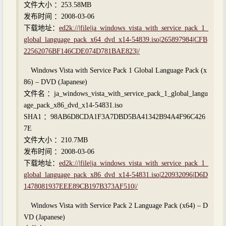
文件大小 ：253.58MB
发布时间 ：2008-03-06
下载地址：
ed2k://|file|ja_windows_vista_with_service_pack_1_
global_language_pack_x64_dvd_x14-54839.iso|265897984|CFB
22562076BF146CDE074D781BAE823|/
Windows Vista with Service Pack 1 Global Language Pack (x
86) – DVD (Japanese)
文件名 ：ja_windows_vista_with_service_pack_1_global_langu
age_pack_x86_dvd_x14-54831.iso
SHA1 ：98AB6D8CDA1F3A7DBD5BA41342B94A4F96C426
7E
文件大小 ：210.7MB
发布时间 ：2008-03-06
下载地址：
ed2k://|file|ja_windows_vista_with_service_pack_1_
global_language_pack_x86_dvd_x14-54831.iso|220932096|D6D
1478081937EEE89CB197B373AF510|/
Windows Vista with Service Pack 2 Language Pack (x64) – D
VD (Japanese)