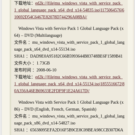
下载地址：
ed2k://|file|mu_windows_vista_with_service_pack_
1_global_language_pack_x64_dvd_x14-54835.iso|1175064576|6
10692D54C6467E82078D744296A08BA|/
Windows Vista with Service Pack 1 Global Language Pack (x
64) – DVD (Multilanguage)
文件名 ：mu_windows_vista_with_service_pack_1_global_lang
uage_pack_x64_dvd_x14-55134.iso
SHA1 ：DAD9E0A95182C66B5993644B83748BE6F1589B41
文件大小 ：1.73GB
发布时间 ：2008-06-10
下载地址：
ed2k://|file|mu_windows_vista_with_service_pack_
1_global_language_pack_x64_dvd_x14-55134.iso|1855516672|8
0A356A46EB69633E2FDF9F1E24A617D|/
Windows Vista with Service Pack 1 Global Language Pack (x
86) – DVD (English, French, German, Spanish)
文件名 ：mu_windows_vista_with_service_pack_1_global_lang
uage_pack_x86_dvd_x14-54827.iso
SHA1 ：65638095EFA2D16F5B9CE8C09BEA98CCB307D6A