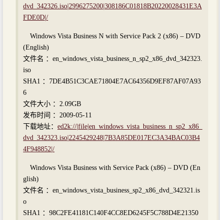
dvd_342326.iso|2996275200|308186C01818B20220028431E3A
FDE0D|/
Windows Vista Business N with Service Pack 2 (x86) – DVD
(English)
文件名 ：en_windows_vista_business_n_sp2_x86_dvd_342323.
iso
SHA1 ：7DE4B51C3CAE71804E7AC64356D9EF87AF07A93
6
文件大小 ：2.09GB
发布时间 ：2009-05-11
下载地址：
ed2k://|file|en_windows_vista_business_n_sp2_x86_
dvd_342323.iso|2245429248|7B3A85DE017EC3A34BAC03B4
4F948852|/
Windows Vista Business with Service Pack (x86) – DVD (En
glish)
文件名 ：en_windows_vista_business_sp2_x86_dvd_342321.is
o
SHA1 ：98C2FE41181C140F4CC8ED6245F5C788D4E21350