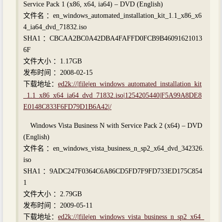
Service Pack 1 (x86, x64, ia64) – DVD (English)
文件名 ：en_windows_automated_installation_kit_1.1_x86_x6
4_ia64_dvd_71832.iso
SHA1 ：CBCAA2BC0A42DBA4FAFFD0FCB9B46091621013
6F
文件大小 ：1.17GB
发布时间 ：2008-02-15
下载地址：
ed2k://|file|en_windows_automated_installation_kit
_1.1_x86_x64_ia64_dvd_71832.iso|1254205440|F5A99A8DE8
E0148C833F6FD79D1B6A42|/
Windows Vista Business N with Service Pack 2 (x64) – DVD
(English)
文件名 ：en_windows_vista_business_n_sp2_x64_dvd_342326.
iso
SHA1 ：9ADC247F0364C6A86CD5FD7F9FD733ED175C854
1
文件大小 ：2.79GB
发布时间 ：2009-05-11
下载地址：
ed2k://|file|en_windows_vista_business_n_sp2_x64_