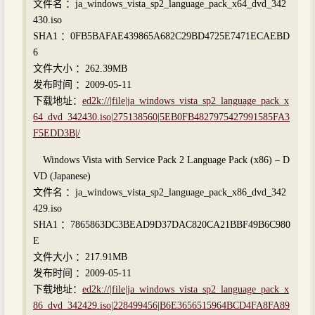
文件名 ：ja_windows_vista_sp2_language_pack_x64_dvd_342
430.iso
SHA1 ：0FB5BAFAE439865A682C29BD4725E7471ECAEBD
6
文件大小 ：262.39MB
发布时间 ：2009-05-11
下载地址：
ed2k://|file|ja_windows_vista_sp2_language_pack_x
64_dvd_342430.iso|275138560|5EB0FB4827975427991585FA3
F5EDD3B|/
Windows Vista with Service Pack 2 Language Pack (x86) – D
VD (Japanese)
文件名 ：ja_windows_vista_sp2_language_pack_x86_dvd_342
429.iso
SHA1 ：7865863DC3BEAD9D37DAC820CA21BBF49B6C980
E
文件大小 ：217.91MB
发布时间 ：2009-05-11
下载地址：
ed2k://|file|ja_windows_vista_sp2_language_pack_x
86_dvd_342429.iso|228499456|B6E3656515964BCD4FA8FA89