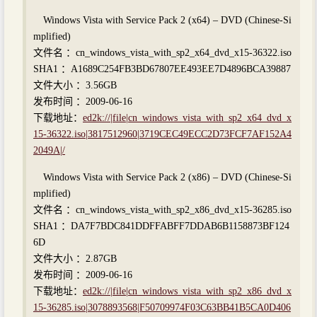
Windows Vista with Service Pack 2 (x64) – DVD (Chinese-Si
mplified)
文件名 ：cn_windows_vista_with_sp2_x64_dvd_x15-36322.iso
SHA1 ：A1689C254FB3BD67807EE493EE7D4896BCA39887
文件大小 ：3.56GB
发布时间 ：2009-06-16
下载地址：
ed2k://|file|cn_windows_vista_with_sp2_x64_dvd_x
15-36322.iso|3817512960|3719CEC49ECC2D73FCF7AF152A4
2049A|/
Windows Vista with Service Pack 2 (x86) – DVD (Chinese-Si
mplified)
文件名 ：cn_windows_vista_with_sp2_x86_dvd_x15-36285.iso
SHA1 ：DA7F7BDC841DDFFABFF7DDAB6B1158873BF124
6D
文件大小 ：2.87GB
发布时间 ：2009-06-16
下载地址：
ed2k://|file|cn_windows_vista_with_sp2_x86_dvd_x
15-36285.iso|3078893568|F50709974F03C63BB41B5CA0D406