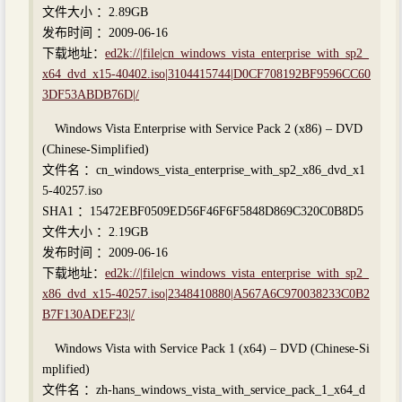
文件大小 ：2.89GB
发布时间 ：2009-06-16
下载地址：
ed2k://|file|cn_windows_vista_enterprise_with_sp2_
x64_dvd_x15-40402.iso|3104415744|D0CF708192BF9596CC60
3DF53ABDB76D|/
Windows Vista Enterprise with Service Pack 2 (x86) – DVD
(Chinese-Simplified)
文件名 ：cn_windows_vista_enterprise_with_sp2_x86_dvd_x1
5-40257.iso
SHA1 ：15472EBF0509ED56F46F6F5848D869C320C0B8D5
文件大小 ：2.19GB
发布时间 ：2009-06-16
下载地址：
ed2k://|file|cn_windows_vista_enterprise_with_sp2_
x86_dvd_x15-40257.iso|2348410880|A567A6C970038233C0B2
B7F130ADEF23|/
Windows Vista with Service Pack 1 (x64) – DVD (Chinese-Si
mplified)
文件名 ：zh-hans_windows_vista_with_service_pack_1_x64_d