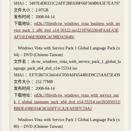
SHA1 ：3497E4D0321C2AFF2BE630F66F569B9A5E7EA797
文件大小 ：2.07GB
发布时间 ：2008-04-14
下载地址：
ed2k://|file|zh-tw_windows_vista_business_with_ser
vice_pack_1_x86_dvd_x14-56122.iso|2218766336|4FAAEA3E
AF51ED46E9DB9CAC9BDA584B|/
Windows Vista with Service Pack 1 Global Language Pack (x
64) – DVD (Chinese-Taiwan)
文件名 ：zh-tw_windows_vista_with_service_pack_1_global_la
nguage_pack_x64_dvd_x14-55314.iso
SHA1 ：EF7C8671C04141C050A6F6544B1D9C25AAE5E439
文件大小 ：252.77MB
发布时间 ：2008-04-14
下载地址：
ed2k://|file|zh-tw_windows_vista_with_service_pac
k_1_global_language_pack_x64_dvd_x14-55314.iso|265050112|
BBDE43BE034C8C6DFF1CA2EA9397C59A|/
Windows Vista with Service Pack 1 Global Language Pack (x
86) – DVD (Chinese-Taiwan)