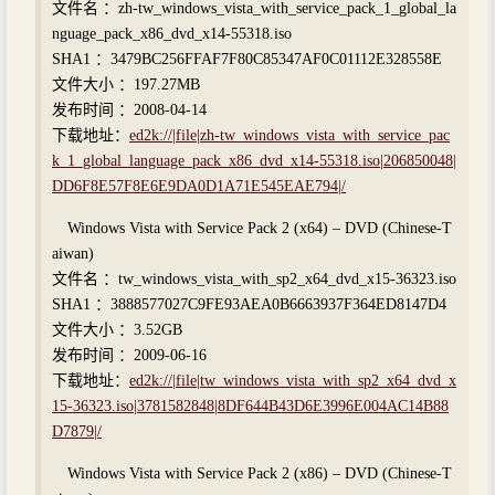
文件名 ：zh-tw_windows_vista_with_service_pack_1_global_la
nguage_pack_x86_dvd_x14-55318.iso
SHA1 ：3479BC256FFAF7F80C85347AF0C01112E328558E
文件大小 ：197.27MB
发布时间 ：2008-04-14
下载地址：
ed2k://|file|zh-tw_windows_vista_with_service_pac
k_1_global_language_pack_x86_dvd_x14-55318.iso|206850048|
DD6F8E57F8E6E9DA0D1A71E545EAE794|/
Windows Vista with Service Pack 2 (x64) – DVD (Chinese-T
aiwan)
文件名 ：tw_windows_vista_with_sp2_x64_dvd_x15-36323.iso
SHA1 ：3888577027C9FE93AEA0B6663937F364ED8147D4
文件大小 ：3.52GB
发布时间 ：2009-06-16
下载地址：
ed2k://|file|tw_windows_vista_with_sp2_x64_dvd_x
15-36323.iso|3781582848|8DF644B43D6E3996E004AC14B88
D7879|/
Windows Vista with Service Pack 2 (x86) – DVD (Chinese-T