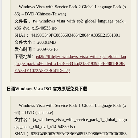
Windows Vista with Service Pack 2 Global Language Pack (x
86) – DVD (Chinese-Taiwan)
文件名 ：tw_windows_vista_with_sp2_global_language_pack_
x86_dvd_x15-40533.iso
SHA1 ：44190C549FC8856603486428044A835E21581301
文件大小 ：203.91MB
发布时间 ：2009-06-16
下载地址：
ed2k://|file|tw_windows_vista_with_sp2_global_lan
guage_pack_x86_dvd_x15-40533.iso|213819392|FFF881BC9E
EA33D11072A8E3BC41D622|/
日语Windows Vista ISO 官方原版免费下载
Windows Vista with Service Pack 1 Global Language Pack (x
64) – DVD (Japanese)
文件名 ：ja_windows_vista_with_service_pack_1_global_langu
age_pack_x64_dvd_x14-54839.iso
SHA1 ：62EC49E062C5FAC8B6F46513D98665CDC3C0C6F8