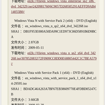
下载地址：
ed2k://|file|en_windows_vista_enterprise_sp2_x86_
dvd_342329.iso|2420981760|6C9057D268585291AEFFD9AB4
14055B0|/
Windows Vista N with Service Pack 2 (x64) – DVD (English)
文件名 ：en_windows_vista_n_sp2_x64_dvd_342268.iso
SHA1 ：DB1F953E000A50DA99C1ED973C06D5891B6D9BC
A
文件大小 ：2.87GB
发布时间 ：2009-05-11
下载地址：
ed2k://|file|en_windows_vista_n_sp2_x64_dvd_342
268.iso|3078520832|72F0909CC8DD0E68805442C1C7BEA579
|/
Windows Vista with Service Pack 1 (x64) – DVD (English)
文件名 ：en_windows_vista_with_service_pack_1_x64_dvd_x1
4-29595.iso
SHA1 ：BDADC46A263A7BF67EB38609770E4FDBD05247C
B
文件大小 ：3.66GB