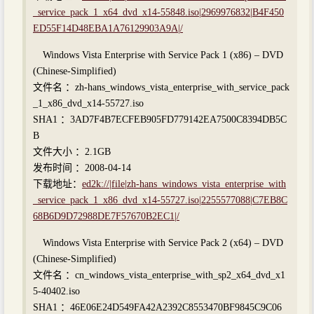
_service_pack_1_x64_dvd_x14-55848.iso|2969976832|B4F450
ED55F14D48EBA1A76129903A9A|/
Windows Vista Enterprise with Service Pack 1 (x86) – DVD
(Chinese-Simplified)
文件名 ：zh-hans_windows_vista_enterprise_with_service_pack
_1_x86_dvd_x14-55727.iso
SHA1 ：3AD7F4B7ECFEB905FD779142EA7500C8394DB5C
B
文件大小 ：2.1GB
发布时间 ：2008-04-14
下载地址：
ed2k://|file|zh-hans_windows_vista_enterprise_with
_service_pack_1_x86_dvd_x14-55727.iso|2255577088|C7EB8C
68B6D9D72988DE7F57670B2EC1|/
Windows Vista Enterprise with Service Pack 2 (x64) – DVD
(Chinese-Simplified)
文件名 ：cn_windows_vista_enterprise_with_sp2_x64_dvd_x1
5-40402.iso
SHA1 ：46E06E24D549FA42A2392C8553470BF9845C9C06