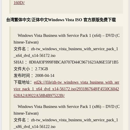
160D|/
台湾繁体中文/正体中文Windows Vista ISO 官方原版免费下载
Windows Vista Business with Service Pack 1 (x64) – DVD (C
hinese-Taiwan)
文件名 ：zh-tw_windows_vista_business_with_service_pack_1
_x64_dvd_x14-56172.iso
SHA1 ：8D0A83F999F8BCA0707D44C9671623A86E55F1B5
文件大小 ：2.73GB
发布时间 ：2008-04-14
下载地址：
ed2k://|file|zh-tw_windows_vista_business_with_ser
vice_pack_1_x64_dvd_x14-56172.iso|2931867648|F4550C6042
628A2A9922A58B4B97522B|/
Windows Vista Business with Service Pack 1 (x86) – DVD (C
hinese-Taiwan)
文件名 ：zh-tw_windows_vista_business_with_service_pack_1
_x86_dvd_x14-56122.iso