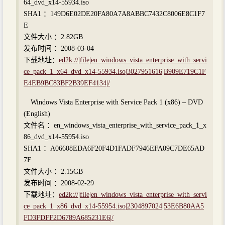
64_dvd_x14-55934.iso
SHA1 ：149D6E02DE20FA80A7A8ABBC7432C8006E8C1F7
E
文件大小 ：2.82GB
发布时间 ：2008-03-04
下载地址：
ed2k://|file|en_windows_vista_enterprise_with_servi
ce_pack_1_x64_dvd_x14-55934.iso|3027951616|B909E719C1F
E4EB9BC83BF2B39EF4134|/
Windows Vista Enterprise with Service Pack 1 (x86) – DVD
(English)
文件名 ：en_windows_vista_enterprise_with_service_pack_1_x
86_dvd_x14-55954.iso
SHA1 ：A06608EDA6F20F4D1FADF7946EFA09C7DE65AD
7F
文件大小 ：2.15GB
发布时间 ：2008-02-29
下载地址：
ed2k://|file|en_windows_vista_enterprise_with_servi
ce_pack_1_x86_dvd_x14-55954.iso|2304897024|53E6B80AA5
FD3FDFF2D6789A685231E6|/