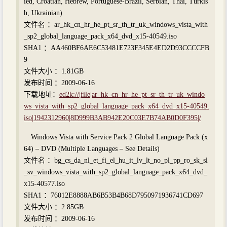
ied, Croatian, Hebrew, Portuguese-Brazil, Serbian, Thai, Turkis
h, Ukrainian)
文件名 ：ar_hk_cn_hr_he_pt_sr_th_tr_uk_windows_vista_with
_sp2_global_language_pack_x64_dvd_x15-40549.iso
SHA1 ：AA460BF6AE6C53481E723F345E4ED2D93CCCCFB
9
文件大小 ：1.81GB
发布时间 ：2009-06-16
下载地址：
ed2k://|file|ar_hk_cn_hr_he_pt_sr_th_tr_uk_windo
ws_vista_with_sp2_global_language_pack_x64_dvd_x15-40549.
iso|1942312960|8D999B3AB942E20C03E7B74AB0D0F395|/
Windows Vista with Service Pack 2 Global Language Pack (x
64) – DVD (Multiple Languages – See Details)
文件名 ：bg_cs_da_nl_et_fi_el_hu_it_lv_lt_no_pl_pp_ro_sk_sl
_sv_windows_vista_with_sp2_global_language_pack_x64_dvd_
x15-40577.iso
SHA1 ：76012E8888AB6B53B4B68D7950971936741CD697
文件大小 ：2.85GB
发布时间 ：2009-06-16