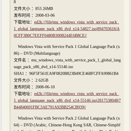
8
文件大小 ：853.26MB
发布时间 ：2008-03-06
下载地址：
ed2k://|file|mu_windows_vista_with_service_pack_
1_global_language_pack_x86_dvd_x14-54827.iso|894703616|A
0CFF3B0C7EEFF0480B300B244E6B8CE|/
Windows Vista with Service Pack 1 Global Language Pack (x
86) – DVD (Multilanguage)
文件名 ：mu_windows_vista_with_service_pack_1_global_lang
uage_pack_x86_dvd_x14-55146.iso
SHA1 ：96F5F561EA9F0820B823B49CE468FCFFA99861B4
文件大小 ：2.62GB
发布时间 ：2008-06-10
下载地址：
ed2k://|file|mu_windows_vista_with_service_pack_
1_global_language_pack_x86_dvd_x14-55146.iso|2817538048|7
B44840691FBC3AE791A92BB254CB939|/
Windows Vista with Service Pack 2 Global Language Pack (x
64) – DVD (Arabic, Chinese-Hong Kong SAR, Chinese-Simplif