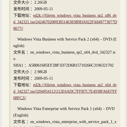
文件大小 ：2.26GB
发布时间 ：2009-05-11
下载地址：
ed2k://|file|en_windows_vista_business_sp2_x86_dv
d_342321.iso|2424670208|EB5146383B9DA922FA849773077D
8677|/
Windows Vista Business with Service Pack 2 (x64) – DVD (E
nglish)
文件名 ：en_windows_vista_business_sp2_x64_dvd_342327.is
o
SHA1 ：A5B061685EF2BF1D72D6B15710266C3196321702
文件大小 ：2.98GB
发布时间 ：2009-05-11
下载地址：
ed2k://|file|en_windows_vista_business_sp2_x64_dv
d_342327.iso|3204954112|212E6ADC7FFB7C7E4938FA6D7FF
08FC2|/
Windows Vista Enterprise with Service Pack 1 (x64) – DVD
(English)
文件名 ：en_windows_vista_enterprise_with_service_pack_1_x