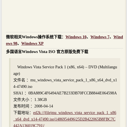
微软相关Windows操作系统下载：
Windows 10
、
Windows 7
、
Wind
ows 98
、
Windows XP
多国语言Windows Vista ISO 官方原版免费下载
Windows Vista Service Pack 1 (x86, x64) – DVD (Multilangu
age)
文件名 ：mu_windows_vista_service_pack_1_x86_x64_dvd_x1
4-47490.iso
SHA1 ：0BA889C4F6494AE7B233DB70FCCB8844E064598A
文件大小 ：1.38GB
发布时间 ：2008-04-14
下载地址：
ed2k://|file|mu_windows_vista_service_pack_1_x86
_x64_dvd_x14-47490.iso|1486954496|25D2B422065B8FBC7C
442A136019C791|/