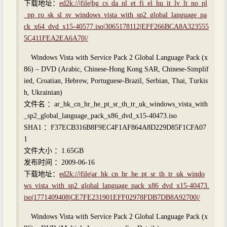
下载地址：
ed2k://|file|bg_cs_da_nl_et_fi_el_hu_it_lv_lt_no_pl
_pp_ro_sk_sl_sv_windows_vista_with_sp2_global_language_pa
ck_x64_dvd_x15-40577.iso|3065178112|EFF266BCA8A323555
5C411FEA2EA6A70|/
Windows Vista with Service Pack 2 Global Language Pack (x
86) – DVD (Arabic, Chinese-Hong Kong SAR, Chinese-Simplif
ied, Croatian, Hebrew, Portuguese-Brazil, Serbian, Thai, Turkis
h, Ukrainian)
文件名 ：ar_hk_cn_hr_he_pt_sr_th_tr_uk_windows_vista_with
_sp2_global_language_pack_x86_dvd_x15-40473.iso
SHA1 ：F37ECB316B8F9EC4F1AF864A8D229D85F1CFA07
1
文件大小 ：1.65GB
发布时间 ：2009-06-16
下载地址：
ed2k://|file|ar_hk_cn_hr_he_pt_sr_th_tr_uk_windo
ws_vista_with_sp2_global_language_pack_x86_dvd_x15-40473.
iso|1771409408|CE7FE231901EFF02978FDB7DB8A92700|/
Windows Vista with Service Pack 2 Global Language Pack (x