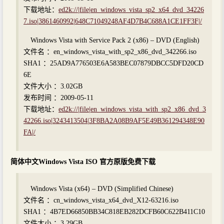
下载地址：
ed2k://|file|en_windows_vista_sp2_x64_dvd_34226
7.iso|3861460992|648C71049248AF4D7B4C688A1CE1FF3F|/
Windows Vista with Service Pack 2 (x86) – DVD (English)
文件名 ：en_windows_vista_with_sp2_x86_dvd_342266.iso
SHA1 ：25AD9A776503E6A583BEC07879DBCC5DFD20CD
6E
文件大小 ：3.02GB
发布时间 ：2009-05-11
下载地址：
ed2k://|file|en_windows_vista_with_sp2_x86_dvd_3
42266.iso|3243413504|3F8BA2A08B9AF5E49B361294348E90
FA|/
简体中文Windows Vista ISO 官方原版免费下载
Windows Vista (x64) – DVD (Simplified Chinese)
文件名 ：cn_windows_vista_x64_dvd_X12-63216.iso
SHA1 ：4B7ED66850BB34C818EB282DCFB60C622B411C10
文件大小 ：3.29GB