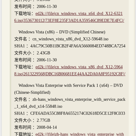
发布时间 ：2006-11-30
下载地址：
ed2k://|file|cn_windows_vista_x64_dvd_X12-6321
6.iso|3536730112|73EF8E235F3AD1A359546C89EDE7E4FC|/
Windows Vista (x86) – DVD (Simplified Chinese)
文件名 ：cn_windows_vista_x86_dvd_X12-59648.iso
SHA1 ：4AC79C50B11BCB2F4FA6A5660084ED748BCA7254
文件大小 ：2.43GB
发布时间 ：2006-11-30
下载地址：
ed2k://|file|cn_windows_vista_x86_dvd_X12-5964
8.iso|2613229568|DBC16B06681EE44AA2DA0A8F95192C8F|/
Windows Vista Enterprise with Service Pack 1 (x64) – DVD
(Chinese-Simplified)
文件名 ：zh-hans_windows_vista_enterprise_with_service_pack
_1_x64_dvd_x14-55848.iso
SHA1 ：CFE6ADA55C88F8A6552174C02618D5CE12F8C033
文件大小 ：2.77GB
发布时间 ：2008-04-14
下载地址：
ed2k://|file|zh-hans_windows_vista_enterprise_with