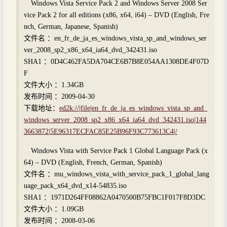
Windows Vista Service Pack 2 and Windows Server 2008 Ser
vice Pack 2 for all editions (x86, x64, i64) – DVD (English, Fre
nch, German, Japanese, Spanish)
文件名 ：en_fr_de_ja_es_windows_vista_sp_and_windows_ser
ver_2008_sp2_x86_x64_ia64_dvd_342431.iso
SHA1 ：0D4C462FA5DA704CE6B7B8E054AA1308DE4F07D
F
文件大小 ：1.34GB
发布时间 ：2009-04-30
下载地址：
ed2k://|file|en_fr_de_ja_es_windows_vista_sp_and_
windows_server_2008_sp2_x86_x64_ia64_dvd_342431.iso|144
3663872|5E96317ECFAC85E25B96F93C773613C4|/
Windows Vista with Service Pack 1 Global Language Pack (x
64) – DVD (English, French, German, Spanish)
文件名 ：mu_windows_vista_with_service_pack_1_global_lang
uage_pack_x64_dvd_x14-54835.iso
SHA1 ：1971D264FF08862A0470500B75FBC1F017F8D3DC
文件大小 ：1.09GB
发布时间 ：2008-03-06