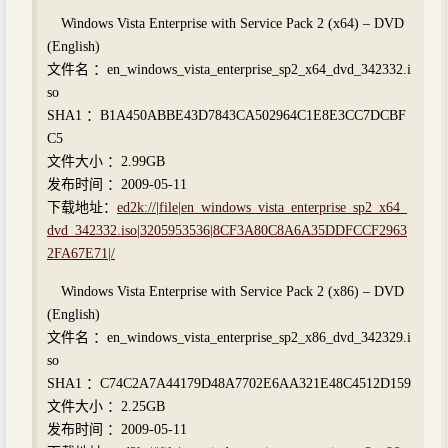
Windows Vista Enterprise with Service Pack 2 (x64) – DVD
(English)
文件名 ：en_windows_vista_enterprise_sp2_x64_dvd_342332.i
so
SHA1 ：B1A450ABBE43D7843CA502964C1E8E3CC7DCBF
C5
文件大小 ：2.99GB
发布时间 ：2009-05-11
下载地址：
ed2k://|file|en_windows_vista_enterprise_sp2_x64_
dvd_342332.iso|3205953536|8CF3A80C8A6A35DDFCCF2963
2FA67E71|/
Windows Vista Enterprise with Service Pack 2 (x86) – DVD
(English)
文件名 ：en_windows_vista_enterprise_sp2_x86_dvd_342329.i
so
SHA1 ：C74C2A7A44179D48A7702E6AA321E48C4512D159
文件大小 ：2.25GB
发布时间 ：2009-05-11