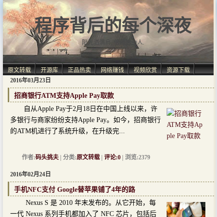
程序背后的每个深夜
阳光洒满肩, 仿佛自由人.
原文转载
开源库
正品热卖
网络赚钱
视频欣赏
资源下载
2016年03月23日
招商银行ATM支持Apple Pay取款
自从Apple Pay于2月18日在中国上线以来，许
多银行与商家纷纷支持Apple Pay。如今，招商银行
的ATM机进行了系统升级，在升级完...
作者:
码头挑夫
| 分类:
原文转载
|
评论:0
| 浏览:2379
2016年02月24日
手机NFC支付 Google替苹果铺了4年的路
Nexus S 是 2010 年末发布的。从它开始，每
一代 Nexus 系列手机都加入了 NFC 芯片，包括后