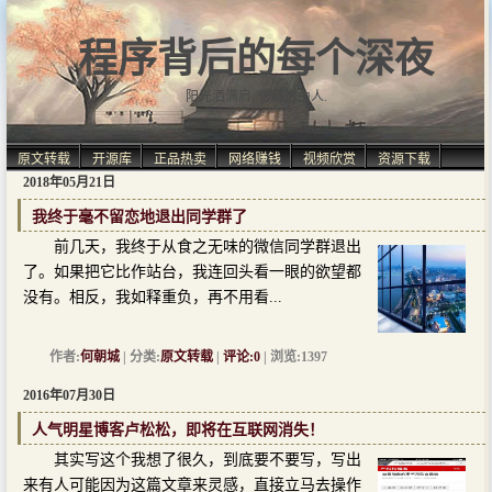
程序背后的每个深夜
阳光洒满肩, 仿佛自由人.
原文转载
开源库
正品热卖
网络赚钱
视频欣赏
资源下载
2018年05月21日
我终于毫不留恋地退出同学群了
前几天，我终于从食之无味的微信同学群退出
了。如果把它比作站台，我连回头看一眼的欲望都
没有。相反，我如释重负，再不用看...
作者:
何朝城
| 分类:
原文转载
|
评论:0
| 浏览:1397
2016年07月30日
人气明星博客卢松松，即将在互联网消失！
其实写这个我想了很久，到底要不要写，写出
来有人可能因为这篇文章来灵感，直接立马去操作