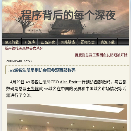
程序背后的每个深夜
阳光洒满肩, 仿佛自由人.
原文转载
开源库
正品热卖
网络赚钱
视频欣赏
资源下载
斯丹德唯美森林美女系列
百度副总裁王湛因血友贴吧被开除
2016-05-01 22:53
.ws域名注册局到访会晤参观西部数码
4月29日.ws域名注册局CEO
Alan Ezeir
一行到访西部数码，与西部
数码副总裁
王先炼
就.ws域名在中国的发展和中国域名市场情况等话
题进行了交流。