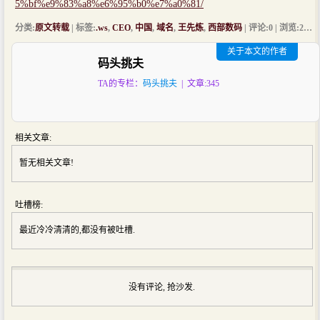
5%bf%e9%83%a8%e6%95%b0%e7%a0%81/
分类:
原文转载
| 标签:
.ws
,
CEO
,
中国
,
域名
,
王先炼
,
西部数码
| 评论:0 | 浏览:
2050
关于本文的作者
码头挑夫
TA的专栏：
码头挑夫
| 文章:345
相关文章:
暂无相关文章!
吐槽榜:
最近冷冷清清的,都没有被吐槽.
没有评论, 抢沙发.