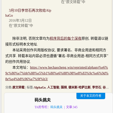
在“原文转载”中
3月10日李世石再次败给Alp
haGo
2016年3月12日
在“原文转载”中
除非注明, 否则文章均为
程序背后的每个深夜
原创, 转载请以链
接形式标明本文地址.
本站采用创作共用版权协议, 要求署名、非商业用途和相同方
式共享. 转载本站内容必须也遵循“署名-非商业用途-相同方式共享”
的创作共用协议.
本文地址：
https://www.hechaocheng.win/reprinted/alphago%e6%
9c%80%e7%bb%88%e5%b1%80%e6%88%98%e8%83%9c%e6%9d%
8e%e4%b8%96%e7%9f%b3/
分类:
原文转载
| 标签:
AlphaGo
,
人工智能
,
围棋
,
德米斯·哈萨比斯
,
李世石
,
谷歌
| 
关于本文的作者
码头挑夫
TA的专栏：
码头挑夫
| 文章:345