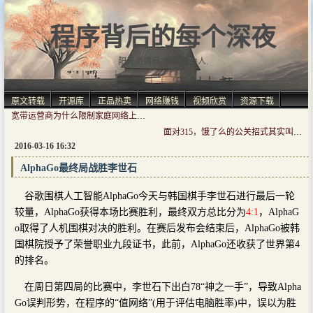
程序背后的每个深夜
阳光洒满肩, 仿佛自由人.
原文转载
开源库
正品热卖
网络赚钱
视频欣赏
资源下载
宽带运营商为什么限制家庭网络上行宽带
面对315，饿了么的公关招式其实叫“对人不对事”
2016-03-16 16:32
AlphaGo最终局战胜李世石
谷歌围棋人工智能AlphaGo今天与韩国棋手李世石进行最后一轮
较量，AlphaGo获得本场比赛胜利，最终双方总比分为
4:1
，AlphaG
o取得了人机围棋对决的胜利。在赛后发布会结束后，AlphaGo被韩
国棋院授予了荣誉职业九段证书，此前，AlphaGo还收获了世界第4
的排名。
在周日第四局的比赛中，李世石下出白78“神之一手”，导致Alpha
Go误判形势，在程序的“值网络”(用于评估电脑胜率)中，误以为胜