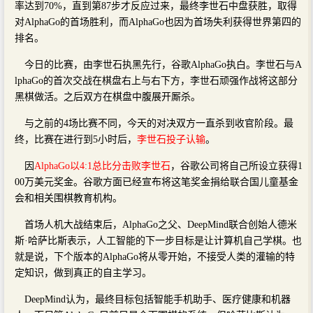
率达到70%，直到第87步才反应过来，最终李世石中盘获胜，取得
对AlphaGo的首场胜利，而AlphaGo也因为首场失利获得世界第四的
排名。
今日的比赛，由李世石执黑先行，谷歌AlphaGo执白。李世石与A
lphaGo的首次交战在棋盘右上与右下方，李世石顽强作战将这部分
黑棋做活。之后双方在棋盘中腹展开厮杀。
与之前的4场比赛不同，今天的对决双方一直杀到收官阶段。最
终，比赛在进行到5小时后，
李世石投子认输
。
因
AlphaGo以4:1总比分击败李世石
，谷歌公司将自己所设立获得1
00万美元奖金。谷歌方面已经宣布将这笔奖金捐给联合国儿童基金
会和相关围棋教育机构。
首场人机大战结束后，AlphaGo之父、DeepMind联合创始人德米
斯·哈萨比斯表示，人工智能的下一步目标是让计算机自己学棋。也
就是说，下个版本的AlphaGo将从零开始，不接受人类的灌输的特
定知识，做到真正的自主学习。
DeepMind认为，最终目标包括智能手机助手、医疗健康和机器