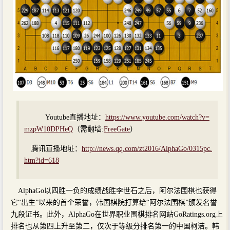
Youtube直播地址：
https://www.youtube.com/watch?v=
mzpW10DPHeQ
（需翻墙:
FreeGate
）
腾讯直播地址：
http://news.qq.com/zt2016/AlphaGo/0315pc.
htm?id=618
AlphaGo以四胜一负的成绩战胜李世石之后，阿尔法围棋也获得
它“出生”以来的首个荣誉，韩国棋院打算给“阿尔法围棋”颁发名誉
九段证书。此外，AlphaGo在世界职业围棋排名网站GoRatings.org上
排名也从第四上升至第二，仅次于等级分排名第一的中国柯洁。韩