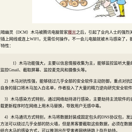
黑暗幽灵（DCM）木马被腾讯电脑管家
曝光
之后，引起了业内人士的强烈
要插上网线或连上WIFI，无需任何操作，不一会儿电脑就被木马感染了，
下特性：
1）木马功能强大，主要以信息情报收集为主，能够监控监听大量
监控Gmail、截取屏幕、监控麦克风和摄像头等。
2）木马对抗性强，能够绕过几乎全部的安全软件主动防御，重点对抗
自身的接口将木马加入白名单，作者投入了大量的精力逆向研究安全软
3）木马感染方式特别，通过网络劫持进行感染，主要劫持主流软件的
载更新程序时在网络上用木马替换，导致用户无感中毒。
4）木马通讯方式特别，木马将数据封装成固定包头的DNS协议包，
方法可以绕过几乎全部的防火墙，但是黑客要截取这些数据，必须在数
结合木马的感染方式，可以推测出在受害者网络链路上存在劫持。