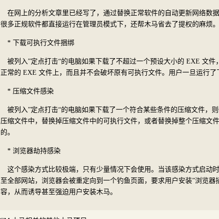
在网上的分析文章里已经写了，通过替换正常软件的自动更新网络数
很多正规软件都直接运行在管理员模式下，还帮木马省去了提权的麻烦
* 下载可执行文件捆绑
被列入”定点打击“的电脑如果下载了不超过一个预设大小的 EXE 文
正常的 EXE 文件上，而且并不会破坏原有可执行文件。用户一旦运行了下
* 压缩文件感染
被列入”定点打击“的电脑如果下载了一个符合某些条件的压缩文件，
压缩文件中，替换掉压缩文件中的可执行文件，或者替换掉整个压缩文
的。
* 浏览器劫持感染
这个感染方式比较极端，只有少量情况下会使用。当该感染方式启动
至全部网站，浏览器会被重定向到一个钓鱼页面，要求用户安装”浏览器插
容，从而诱导甚至强迫用户安装木马。