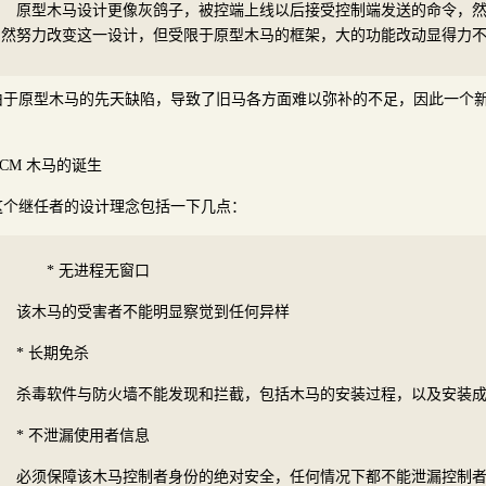
原型木马设计更像灰鸽子，被控端上线以后接受控制端发送的命令，
然努力改变这一设计，但受限于原型木马的框架，大的功能改动显得力
由于原型木马的先天缺陷，导致了旧马各方面难以弥补的不足，因此一个
。
DCM 木马的诞生
这个继任者的设计理念包括一下几点：
* 无进程无窗口
该木马的受害者不能明显察觉到任何异样
* 长期免杀
杀毒软件与防火墙不能发现和拦截，包括木马的安装过程，以及安装
* 不泄漏使用者信息
必须保障该木马控制者身份的绝对安全，任何情况下都不能泄漏控制者的