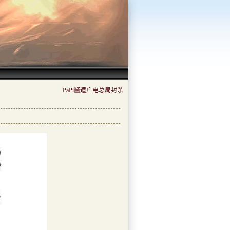
PaPi酱遭广电总局封杀