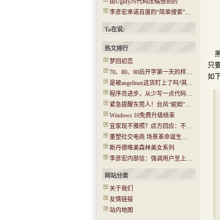
由UglifyJS代码压缩想到的
李彦宏承诺百度的“简单搜索”没有任何广告
Ta在说:
热文排行
梦回初恋
只
70、80、90后开学第一天的样子！你还记得吗？看哭了…..
如
是被angelinax这货盯上了吗?其IP为180.97.106.*
程序员进步，从少写一点代码开始
紧急提醒东莞人！台风“妮妲”今晚或登陆！将有14级大风！
Windows 10免费升级结束
宜家现不雅照？店方回应：不是北京的 已经报警(图)
重塑社交电商 场景革命诞生新机会
斯丹德唯美森林美女系列
李彦宏内部信：强调用户至上 牺牲收入在所不惜
网站分类
关于我们
友情链接
站内地图