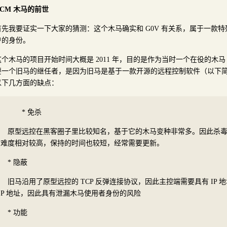
DCM 木马的前世
首先我要证实一下大家的猜测：这个木马确实和 G0V 有关系，属于一款
户的身份。
这个木马的项目开始时间大概是 2011 年，目的是作为当时一个在役的木
要一个旧马的继任者，是因为旧马是基于一款开源的远程控制软件（以下
以下几方面的缺点：
* 免杀
原型远控在黑客圈子里比较知名，基于它的木马变种非常多。因此杀
难度相对较高，保持的时间也较短，经常需要更新。
* 隐蔽
旧马沿用了原型远控的 TCP 反弹连接协议，因此主控端需要具有 IP 
P 地址，因此具有泄漏木马使用者身份的风险
* 功能