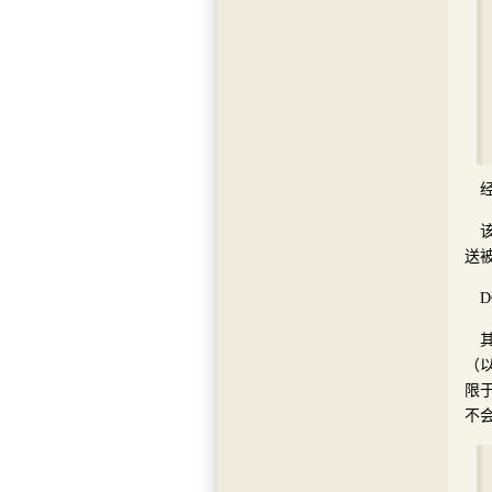
送
（
限
不