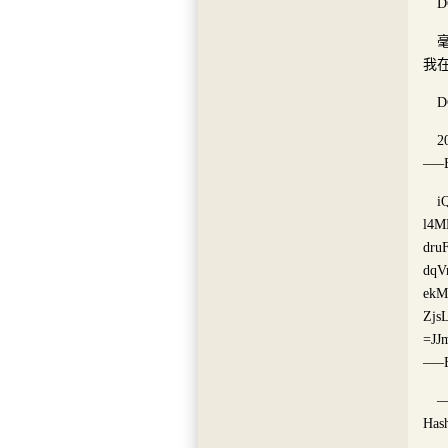
我
D
2
—–
i
l4M
dru
dqV
ekM
Zjs
=JJ
—–
—
Has