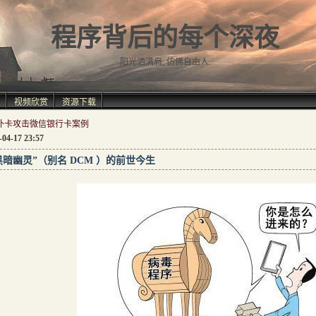
程序背后的每个深夜
阳光洒满肩, 仿佛自由人.
视频欣赏
资源下载
补卡攻击微信银行卡案例
-04-17 23:57
黑暗幽灵”（别名 DCM ）的前世今生