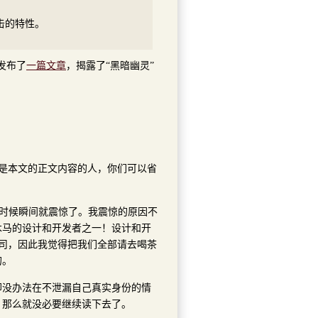
击的特性。
x发布了
一篇文章
，揭露了“黑暗幽灵”
不是本文的正文内容的人，你们可以省
的时候瞬间就震惊了。我震惊的原因不
木马的设计和开发者之一！设计和开
公司，因此我觉得把我们全部请去喝茶
的。
却没办法在不泄漏自己真实身份的情
，那么就没必要继续读下去了。