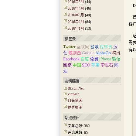
2016年5月
(44)
2016年4月
(46)
2016年3月
(49)
2016年2月
(84)
客
2016年1月
(13)
标签云
需
Twitter
互联网
谷歌
程序员
运
有
营
魏则西
Google
AlphaGo
腾讯
Facebook
百度
免费
iPhone
微信
围棋
中国
SEO
苹果
李世石
网
站
友情链接
BLsun.Net
virmach
月光博客
荔乡根子
站点统计
文章总数: 389
评论总数: 65