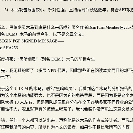
5）木马攻击范围较小，针对性强，且持续时间长达数年，符合APT攻
那么，黑暗幽灵木马到底是什么来历呢？匿名作者DcmTeamMember在v2e
别名 DCM）木马的前世今生，以下是文章全文。
BEGIN PGP SIGNED MESSAGE—–
h: SHA256
高度机密：“黑暗幽灵”（别名 DCM ）木马的前世今生
首先，我无耻的匿了（多层 VPN 代理，因此那些正在阅读本文而目的却
力气了）
关于这个叫 DCM 的木马，别名“黑暗幽灵”，我看到这个木马的分析报告
因为这个木马的功能强大，也不是因为它的免杀手段，而是因为我是这个
团队大概 10 人左右，但是团队成员现在分布在全国各地多家不同行业的
可能性不大，况且就算真的被请去喝茶了，我也会装作没有见过这篇文章
没错，任何一个人都可以站出来，声称他是这木马的作者或设计者。而我
下证明我所写的内容，所以作为本文的读者，如果你不相信我所写的内容