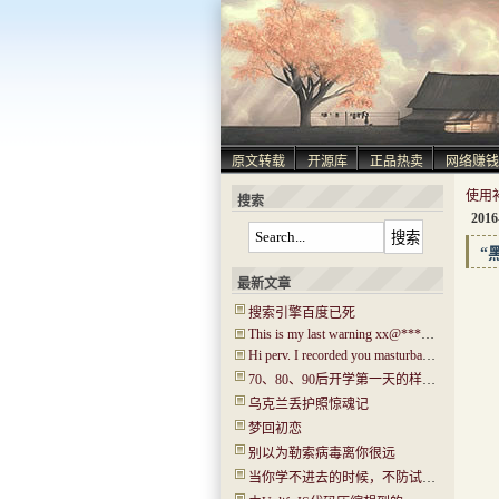
原文转载
开源库
正品热卖
网络赚钱
使用
搜索
2016
“
最新文章
搜索引擎百度已死
This is my last warning xx@****.com!
Hi perv. I recorded you masturbating! I have captured ‘Hi.mp4’!
70、80、90后开学第一天的样子！你还记得吗？看哭了…..
乌克兰丢护照惊魂记
梦回初恋
别以为勒索病毒离你很远
当你学不进去的时候，不防试试“普瑞马法则”