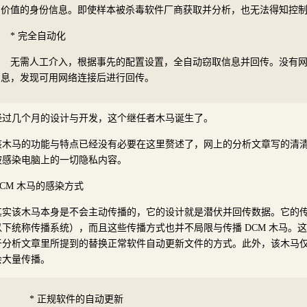
价值的身份信息。即使样本被杀毒软件厂商获取并分析，也无法得知控
* 完全自动化
无需人工介入，根据事先的配置设置，全自动窃取信息并回传。没有
息，发现可用网络连接后进行回传。
经过几个月的设计与开发，这个继任者木马诞生了。
该木马的功能与特点已经没有必要在这里赘述了，网上的分析文章写的清
被感染电脑上的一切隐私内容。
DCM 木马的感染方式
其实该木马本身是不会主动传播的，它的设计就是潜伏并回传数据。它的
以下统称传播系统），而且这些传播方式也并不局限与传播 DCM 木马。
于分析文章里所提到的替换正常软件自动更新文件的方式。此外，该木马仅
会大量传播。
* 正规软件的自动更新