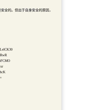
台就是安全的。但出于自身安全的原因，
LelCK30
0RwR
npFCMO
xr
hcK
=