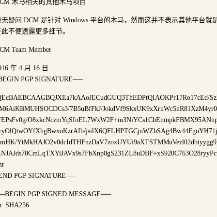
DCM 木马相关的其他木马项目
毫无疑问 DCM 是针对 Windows 平台的木马，然而这并不表示其他平
在此不便透露更多细节。
CM Team Member
016 年 4 月 16 日
BEGIN PGP SIGNATURE—–
QEcBAEBCAAGBQJXEa7kAAoJECudGUQ3ThEDPtQIAOKPr17Ro17cEd/Sz
M6AiKBMUHSOCDCs3/7B5uBfFkJ/JokdVf9SkxUK9xXruWc5nR81XzM4yr
FEPsFv0g/O8xkcNczmYqSIoEL7WxW2F+m3NiYCs1CbEnmpkFBMX95AN
ryOlQtwOYfXhgBwxoKzrAIb/jsilX6QFLHPTGCjnWZbSAg4Bw44FgoYH71j
mHK/YtMkHAJO2v0dcIdTHFnzDaV7zoxUYUi9aXTSTMMuVezl02dbiyygg9
LNJAJds70CmLqTXYiJAVx9s7FbXnp0gS231ZL8uDBF+xS920C763O28ryyPc
mr
END PGP SIGNATURE—–
–BEGIN PGP SIGNED MESSAGE—–
h: SHA256