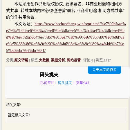
本站采用创作共用版权协议, 要求署名、非商业用途和相同方
式共享. 转载本站内容必须也遵循“署名-非商业用途-相同方式共享”
的创作共用协议.
本文地址：
https://www.hechaocheng.win/reprinted/%e7%9b%ae%
e7%9a%84%e6%80%a7%e8%b6%8a%e5%bc%ba%ef%bc%8c%e4%b
d%a0%e7%9a%84%e7%bd%91%e7%ab%99%e6%95%b0%e6%8d%a
e%e5%88%86%e6%9e%90%e8%b6%8a%e6%9c%89%e4%bb%b7%e
5%80%bc%ef%bc%81/
分类:
原文转载
| 标签:
大数据
,
数据分析
,
网站运营
| 评论:0 | 浏览:
1417
关于本文的作者
码头挑夫
TA的专栏：
码头挑夫
| 文章:345
相关文章:
暂无相关文章!