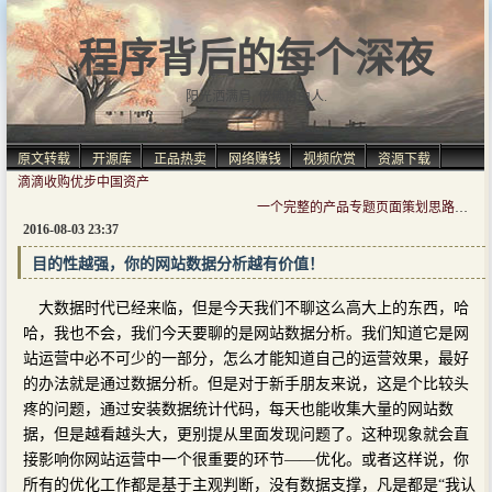
程序背后的每个深夜
阳光洒满肩, 仿佛自由人.
原文转载
开源库
正品热卖
网络赚钱
视频欣赏
资源下载
滴滴收购优步中国资产
一个完整的产品专题页面策划思路是什么样子？
2016-08-03 23:37
目的性越强，你的网站数据分析越有价值！
大数据时代已经来临，但是今天我们不聊这么高大上的东西，哈
哈，我也不会，我们今天要聊的是网站数据分析。我们知道它是网
站运营中必不可少的一部分，怎么才能知道自己的运营效果，最好
的办法就是通过数据分析。但是对于新手朋友来说，这是个比较头
疼的问题，通过安装数据统计代码，每天也能收集大量的网站数
据，但是越看越头大，更别提从里面发现问题了。这种现象就会直
接影响你网站运营中一个很重要的环节——优化。或者这样说，你
所有的优化工作都是基于主观判断，没有数据支撑，凡是都是“我认