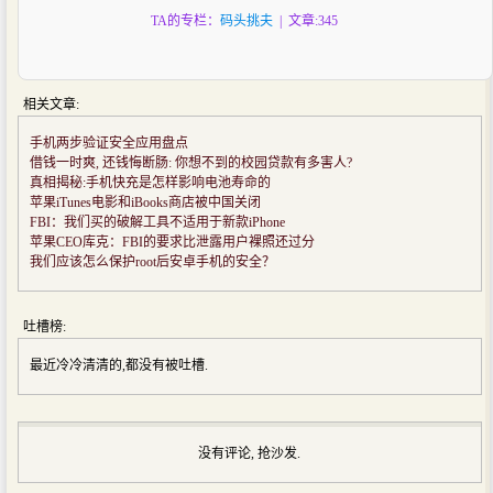
TA的专栏：
码头挑夫
| 文章:345
相关文章:
手机两步验证安全应用盘点
借钱一时爽, 还钱悔断肠: 你想不到的校园贷款有多害人?
真相揭秘:手机快充是怎样影响电池寿命的
苹果iTunes电影和iBooks商店被中国关闭
FBI：我们买的破解工具不适用于新款iPhone
苹果CEO库克：FBI的要求比泄露用户裸照还过分
我们应该怎么保护root后安卓手机的安全？
吐槽榜:
最近冷冷清清的,都没有被吐槽.
没有评论, 抢沙发.