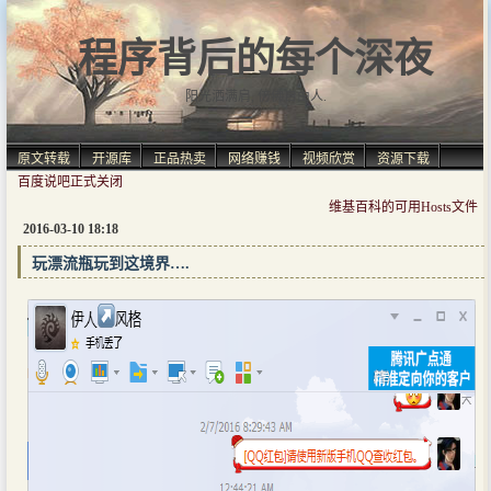
程序背后的每个深夜
阳光洒满肩, 仿佛自由人.
原文转载
开源库
正品热卖
网络赚钱
视频欣赏
资源下载
百度说吧正式关闭
维基百科的可用Hosts文件
2016-03-10 18:18
玩漂流瓶玩到这境界….