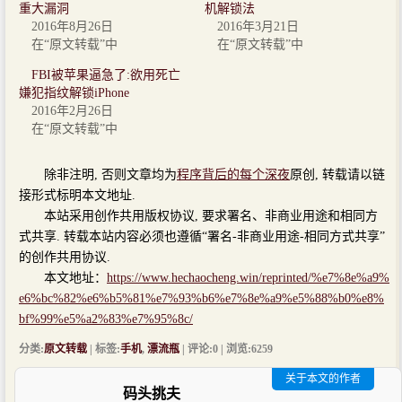
重大漏洞
机解锁法
2016年8月26日
2016年3月21日
在“原文转载”中
在“原文转载”中
FBI被苹果逼急了:欲用死亡
嫌犯指纹解锁iPhone
2016年2月26日
在“原文转载”中
除非注明, 否则文章均为
程序背后的每个深夜
原创, 转载请以链
接形式标明本文地址.
本站采用创作共用版权协议, 要求署名、非商业用途和相同方
式共享. 转载本站内容必须也遵循“署名-非商业用途-相同方式共享”
的创作共用协议.
本文地址：
https://www.hechaocheng.win/reprinted/%e7%8e%a9%
e6%bc%82%e6%b5%81%e7%93%b6%e7%8e%a9%e5%88%b0%e8%
bf%99%e5%a2%83%e7%95%8c/
分类:
原文转载
| 标签:
手机
,
漂流瓶
| 评论:0 | 浏览:
6259
关于本文的作者
码头挑夫