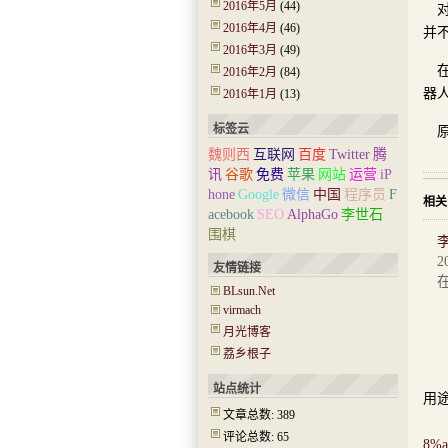
2016年5月
(44)
2016年4月
(46)
并
2016年3月
(49)
2016年2月
(84)
器
2016年1月
(13)
标签云
魏则西
互联网
百度
Twitter
腾
讯
谷歌
免费
苹果
网站
运营
iP
hone
Google
微信
中国
程序员
F
相关
acebook
SEO
AlphaGo
李世石
围棋
2
友情链接
BLsun.Net
virmach
月光博客
除
荔乡根子
本
站点统计
用途
文章总数: 389
本
评论总数: 65
8%