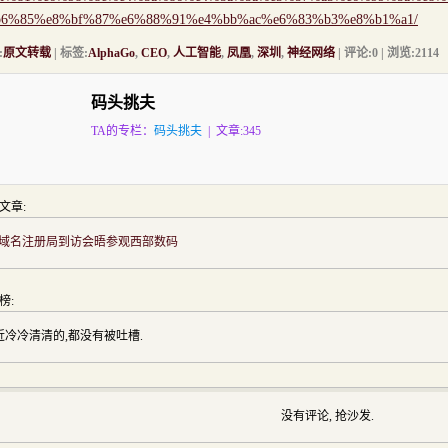
b6%85%e8%bf%87%e6%88%91%e4%bb%ac%e6%83%b3%e8%b1%a1/
:
原文转载
| 标签:
AlphaGo
,
CEO
,
人工智能
,
凤凰
,
深圳
,
神经网络
| 评论:0 | 浏览:
2114
码头挑夫
TA的专栏：
码头挑夫
| 文章:345
文章:
ws域名注册局到访会晤参观西部数码
榜:
近冷冷清清的,都没有被吐槽.
没有评论, 抢沙发.