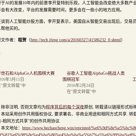
对于AI的发展10年内的前景李开复特别乐观，人工智能会改变绝大多数产业
不会有大改变，平台的发展需要时间，更多会在一些小的地方应用。
在谈到人工智能炒股方面，李开复表示，美国自从智能交易出现后，交易员
人帮他买的。
原文作者：
程贺
（
http://tech.ifeng.com/a/20160327/41586232_0.shtml
）
李世石和AlphaGo人机围棋大赛
谷歌人工智能AlphaGo挑战人类
016年3月11日
围棋冠军
在“原文转载”中
2016年2月24日
在“原文转载”中
非注明, 否则文章均为
程序背后的每个深夜
原创, 转载请以链接形式标
站采用创作共用版权协议, 要求署名、非商业用途和相同方式共享. 转载
-相同方式共享”的创作共用协议.
文地址：
https://www.hechaocheng.win/reprinted/%e6%9d%8e%e5%b
af%81%e6%98%8e%e4%ba%86%e4%ba%ba%e5%b7%a5%e6%99%ba%e8%