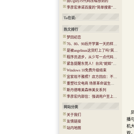
由UglifyJS代码压缩想到的
李彦宏承诺百度的“简单搜索”没有任何广告
Ta在说:
热文排行
梦回初恋
70、80、90后开学第一天的样子！你还记得吗？看哭了…..
是被angelinax这货盯上了吗?其IP为180.97.106.*
程序员进步，从少写一点代码开始
紧急提醒东莞人！台风“妮妲”今晚或登陆！将有14级大风！
Windows 10免费升级结束
宜家现不雅照？店方回应：不是北京的 已经报警(图)
重塑社交电商 场景革命诞生新机会
斯丹德唯美森林美女系列
李彦宏内部信：强调用户至上 牺牲收入在所不惜
网站分类
关于我们
播
友情链接
机
站内地图
观