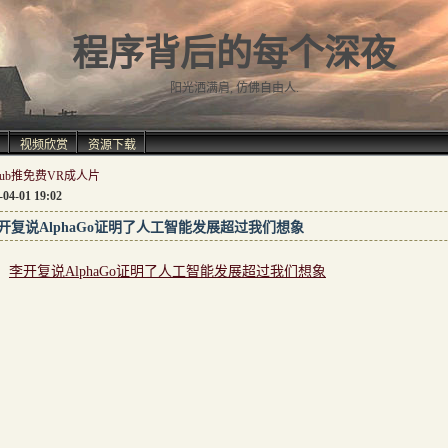
程序背后的每个深夜
阳光洒满肩, 仿佛自由人.
视频欣赏
资源下载
nhub推免费VR成人片
-04-01 19:02
开复说AlphaGo证明了人工智能发展超过我们想象