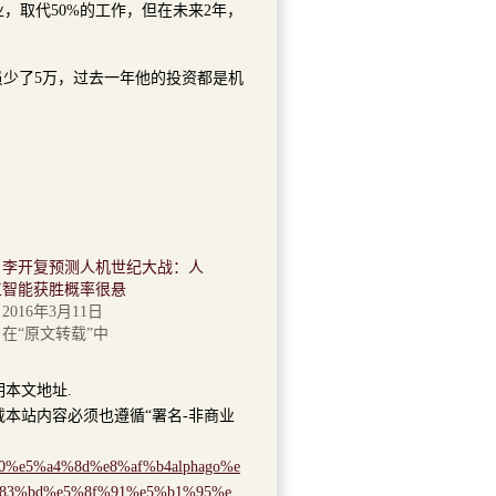
，取代50%的工作，但在未来2年，
少了5万，过去一年他的投资都是机
李开复预测人机世纪大战：人
工智能获胜概率很悬
2016年3月11日
在“原文转载”中
明本文地址.
本站内容必须也遵循“署名-非商业
c%80%e5%a4%8d%e8%af%b4alphago%e
83%bd%e5%8f%91%e5%b1%95%e