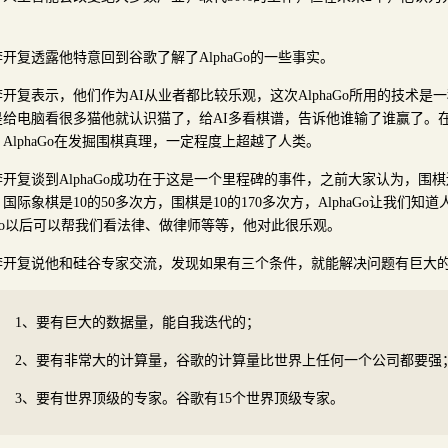
。
李开复透露他特意回到谷歌了解了AlphaGo的一些事实。
李开复表示，他们作为AI从业者都比较乐观，这次AlphaGo所用的技术
是给电脑看很多猫他就认识猫了，给AI多看棋谱，告诉他谁输了谁赢了。在此
AlphaGo在发掘围棋真理，一定程度上超越了人类。
李开复谈到AlphaGo成功在于这是一个里程碑的事件，之前大家认为，围
国际象棋是10的50多次方，围棋是10的170多次方，AlphaGo让我们知
aGo以后可以帮我们看法律、做律师等等，他对此很乐观。
李开复说他和硅谷专家交流，发现如果有三个条件，就能解决问题有巨大
1、要有巨大的数据量，能自我迭代的；
2、要有非常大的计算量，谷歌的计算量比世界上任何一个公司都要强
3、要有世界顶级的专家。谷歌有15个世界顶级专家。