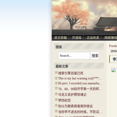
原文转载
开源库
正品热卖
网络赚钱
Por
搜索
2016
李
最新文章
搜索引擎百度已死
This is my last warning xx@****.com!
Hi perv. I recorded you masturbating! I have captured ‘Hi.mp4’!
70、80、90后开学第一天的样子！你还记得吗？看哭了…..
乌克兰丢护照惊魂记
梦回初恋
别以为勒索病毒离你很远
当你学不进去的时候，不防试试“普瑞马法则”