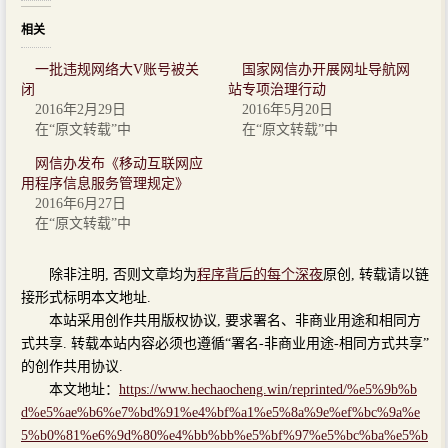
相关
一批违规网络大V账号被关
国家网信办开展网址导航网
闭
站专项治理行动
2016年2月29日
2016年5月20日
在“原文转载”中
在“原文转载”中
网信办发布《移动互联网应
用程序信息服务管理规定》
2016年6月27日
在“原文转载”中
除非注明, 否则文章均为
程序背后的每个深夜
原创, 转载请以链
接形式标明本文地址.
本站采用创作共用版权协议, 要求署名、非商业用途和相同方
式共享. 转载本站内容必须也遵循“署名-非商业用途-相同方式共享”
的创作共用协议.
本文地址：
https://www.hechaocheng.win/reprinted/%e5%9b%b
d%e5%ae%b6%e7%bd%91%e4%bf%a1%e5%8a%9e%ef%bc%9a%e
5%b0%81%e6%9d%80%e4%bb%bb%e5%bf%97%e5%bc%ba%e5%b