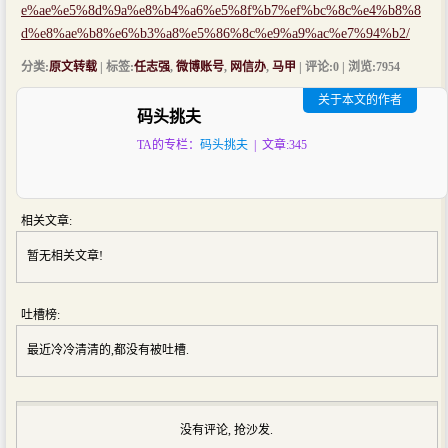
e%ae%e5%8d%9a%e8%b4%a6%e5%8f%b7%ef%bc%8c%e4%b8%8
d%e8%ae%b8%e6%b3%a8%e5%86%8c%e9%a9%ac%e7%94%b2/
分类:
原文转载
| 标签:
任志强
,
微博账号
,
网信办
,
马甲
| 评论:0 | 浏览:
7954
关于本文的作者
码头挑夫
TA的专栏：
码头挑夫
| 文章:345
相关文章:
暂无相关文章!
吐槽榜:
最近冷冷清清的,都没有被吐槽.
没有评论, 抢沙发.