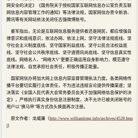
网安全的决定》《国务院关于授权国家互联网信息办公室负责互联
网信息内容管理工作的通知》等法律法规，国家网信办责令新浪、
腾讯等有关网站依法关闭任志强微博账号。
姜军指出，无论是互联网信息服务提供者还是网民，都应增强自
律意识和底线意识，依法办网、依法上网，坚守法律法规底线、坚
守社会主义制度底线、坚守国家利益底线、坚守公民合法权益底
线、坚守社会公共秩序底线、坚守道德风尚底线、坚守信息真实性
底线。网络名人、“网络大V”更要正确运用自身影响力，模范遵守
法律法规，自觉承担社会责任，积极传播正能量。
国家网信办将加大网上信息内容监督管理执法力度。各类网络传
播平台要切实履行主体责任，不为违法违规言论提供传播渠道；坚
决落实《全国人民代表大会常务委员会关于加强网络信息保护的决
定》，严格执行真实身份信息注册制度，决不允许已被关闭账号的
用户以“换马甲”等方式改头换面再次注册。
原文作者：龙威廉（
http://www.williamlong.info/archives/4528.htm
l
）