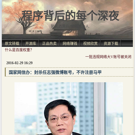
程序背后的每个深夜
阳光洒满肩, 仿佛自由人.
原文转载
开源库
正品热卖
网络赚钱
视频欣赏
资源下载
什么是百度权重？
一批违规网络大V账号被关闭
2016-02-29 16:29
国家网信办：封杀任志强微博账号，不许注册马甲