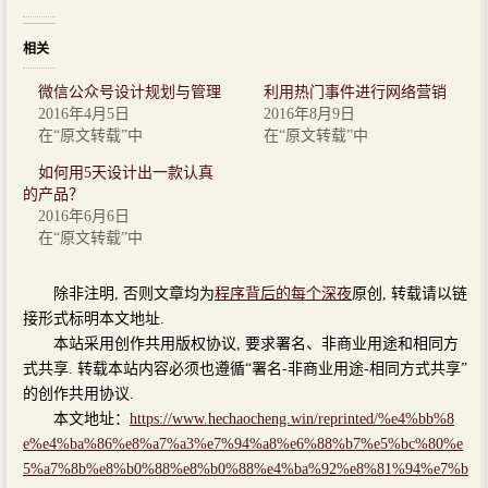
相关
微信公众号设计规划与管理
利用热门事件进行网络营销
2016年4月5日
2016年8月9日
在“原文转载”中
在“原文转载”中
如何用5天设计出一款认真
的产品？
2016年6月6日
在“原文转载”中
除非注明, 否则文章均为
程序背后的每个深夜
原创, 转载请以链
接形式标明本文地址.
本站采用创作共用版权协议, 要求署名、非商业用途和相同方
式共享. 转载本站内容必须也遵循“署名-非商业用途-相同方式共享”
的创作共用协议.
本文地址：
https://www.hechaocheng.win/reprinted/%e4%bb%8
e%e4%ba%86%e8%a7%a3%e7%94%a8%e6%88%b7%e5%bc%80%e
5%a7%8b%e8%b0%88%e8%b0%88%e4%ba%92%e8%81%94%e7%b