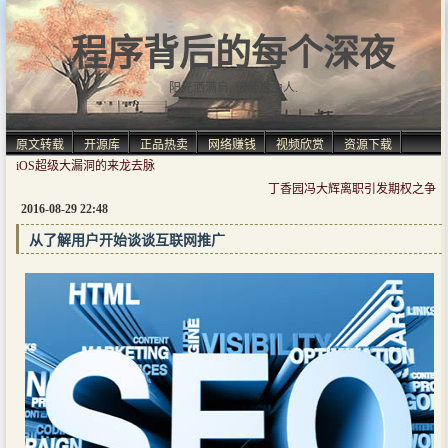
程序背后的每个深夜
阳光洒满肩, 仿佛自由人.
原文转载
开源库
正品热卖
网络赚钱
视频欣赏
资源下载
iOS超级大漏洞的来龙去脉
丁香园冯大辉离职引发期权之争
2016-08-29 22:48
从了解用户开始谈谈互联网推广