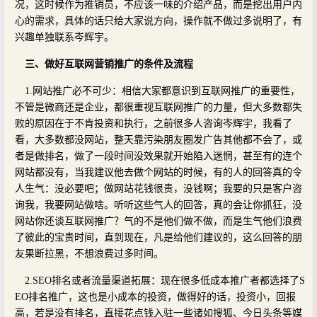
况，这时候作为推销员，不应该一味的介绍产品，而是挖出用户内
心的需求，具体的话只给大家说方向，操作就不做过多说明了，有
兴趣单独联系岑辉宇。
三、做好互联网营销推广的条件及流程
1.网站推广必不可少：相信大家都意识到互联网推广的重要性，
不管是微商还是企业，都很重视互联网推广的力量，但大多数都失
败的原因在于不肯投资和执行，之前很多人咨询岑辉宇，我看了
看，大多数都没网站，整天靠污染朋友圈发广告其他都不会了，或
者是做排名，做了一段时间没效果就开始陷入迷惘，甚至有的连个
网站都没有，当我建议他去做个网站的时候，有的人的回答真的令
人生气：没必要吧；做网站花钱很贵，没钱啊；我要的只是客户咨
询我，我要网站做啥。听听这些气人的回答，真的会让你抓狂，没
网站你还谈互联网推广？气的不是他们做不做，而是生气他们浪费
了彼此的宝贵时间，直到现在，凡是给他们建议的，这么回答的朋
友果断拉黑，不想浪费过多时间。
2.SEO排名或者流量渠道拓展：现在很多低成本推广者都选择了S
EO排名推广，这也是小成本的投资，做得好的话，投资小，回报
高，若是没有排名，直接花点钱入驻一些诸如搜狐、今日头条等媒