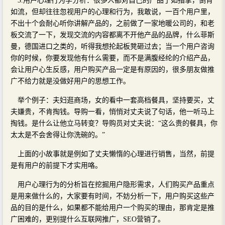
3.用户心理行为学分析：很多人都对自己的产品了如指掌，倒背
如流，但却往往忽视用户的心理和行为，我敢说，一百个用户里，
不出十个会耐心听你讲解产品的，之前做了一家地暖公司的，和老
板交流了一下，发现交流的内容都离不开他产品的品牌，什么菲斯
曼，德国进口之类的，听得我想抡起板凳砸过去；当一个用户咨询
你的时候，你要发现他有什么需要，而不是满腹经纶的介绍产品，
会让用户心生反感，用户购买产品一定是有原因的，很多朋友做推
广不给力就是没做好用户的思想工作。
举个例子：夫妇逛商场，女的看中一套高档餐具，坚持要买，丈
夫嫌贵，不肯掏钱。导购一看，悄悄对丈夫说了句话，他一听马上
掏钱。是什么让他立马转变？导购员对丈夫说：“这么贵的餐具，你
太太是不会舍得让你洗碗的。”
上面的小故事就是例如了丈夫懒惰的心理进行销售，当然，前提
是有用户的前提下才实用咯。
用户心理行为的分析旨在挖掘用户隐形需求，人们购买产品重点
是用来做什么的，大家要有时间，不妨分析一下，用户购买这些产
品的目的是什么，如果都不能给用户一个购买的理由，那肯定是推
广困难的，更别提什么互联网推广，SEO营销了。