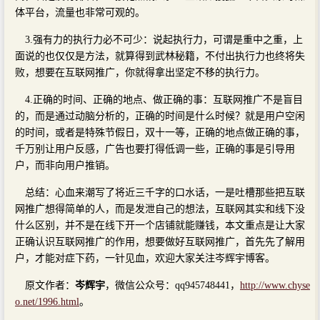
体平台，流量也非常可观的。
3.强有力的执行力必不可少：说起执行力，可谓是重中之重，上
面说的也仅仅是方法，就算得到武林秘籍，不付出执行力也终将失
败，想要在互联网推广，你就得拿出坚定不移的执行力。
4.正确的时间、正确的地点、做正确的事：互联网推广不是盲目
的，而是通过动脑分析的，正确的时间是什么时候？就是用户空闲
的时间，或者是特殊节假日，双十一等，正确的地点做正确的事，
千万别让用户反感，广告也要打得低调一些，正确的事是引导用
户，而非向用户推销。
总结：心血来潮写了将近三千字的口水话，一是吐槽那些把互联
网推广想得简单的人，而是发泄自己的想法，互联网其实和线下没
什么区别，并不是在线下开一个店铺就能赚钱，本文重点是让大家
正确认识互联网推广的作用，想要做好互联网推广，首先先了解用
户，才能对症下药，一针见血，欢迎大家关注岑辉宇博客。
原文作者：
岑辉宇
，微信公众号：qq945748441，
http://www.chyse
o.net/1996.html
。