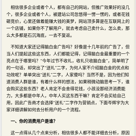
相信很多企业或者个人，都有自己的网站，但推广效果好的没几
个，很多企业或者个人，被建站公司忽悠得一愣一愣的，或者花钱
砸竞价，心里还做着能赚大钱的美梦，网站顶多算是在互联网上的
一个店铺，如果你不了解用户，就去考虑自己卖什么，怎么卖，那
么大多都是石沉海底，一去不复返。
不知道大家还记得脑白金广告吗？好像是十几年前的广告了，但
当人们提起这些这东西，人们都能记得，记得脑白金最重要的一个
亮点在于哪里吗？“今年过节不收礼，收礼只收脑白金”，简单明了
的一句话，却突出了“送礼”二字，为何人家不介绍脑白金的优点和
功效呢？单单突出“送礼”二字，人家傻吗？当然不是，因为他们知
道消费人群是谁，有着什么样的想法，如果稍微动脑思考一下，谁
会购买这些东西？老人肯定不会舍得花钱，小孩没那经济消费能
力，大多都是中年人，中年人买这东西干嘛？肯定不会买给自己
用，因此广告商才会选择“送礼”二字作为营销点，下面岑辉宇为大
家详细讲解如何去分析用户的一个流程。
一、你的消费用户是谁？
这一点得从几个点来分析，相信很多人都不能详细去分析，原因