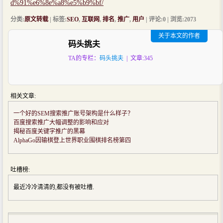
d%91%e6%8e%a8%e5%b9%bf/
分类:
原文转载
| 标签:
SEO
,
互联网
,
排名
,
推广
,
用户
| 评论:0 | 浏览:
2073
关于本文的作者
码头挑夫
TA的专栏：
码头挑夫
| 文章:345
相关文章:
一个好的SEM搜索推广账号架构是什么样子？
百度搜索推广大幅调整的影响和应对
揭秘百度关键字推广的黑幕
AlphaGo因输棋登上世界职业围棋排名榜第四
吐槽榜:
最近冷冷清清的,都没有被吐槽.