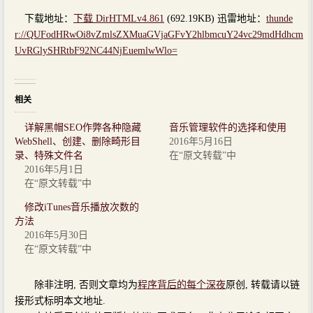
下载地址：
下载 DirHTMLv4.861
(692.19KB) 迅雷地址：
thunde
r://QUFodHRwOi8vZmlsZXMuaGVjaGFvY2hlbmcuY24vc29mdHdhcm
UvRGlySHRtbF92NC44NjEuemlwWlo=
相关
详解黑帽SEO作弊各种隐藏
音乐管理软件的选择和使用
WebShell、创建、删除畸形目
2016年5月16日
录、特殊文件名
在“原文转载”中
2016年5月1日
在“原文转载”中
修改iTunes音乐播放次数的
方法
2016年5月30日
在“原文转载”中
除非注明, 否则文章均为
程序背后的每个深夜
原创, 转载请以链
接形式标明本文地址.