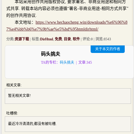
本站采用创作共用版权协议, 要求署名、非商业用途和相同方
式共享. 转载本站内容必须也遵循“署名-非商业用途-相同方式共享”
的创作共用协议.
本文地址：
https://www.hechaocheng.win/downloads/%e6%96%8
7%e4%bb%b6%e7%9b%ae%e5%bd%95htmldirhtml/
分类:
资源下载
| 标签:
DirHtml
,
免费
,
目录
,
软件
| 评论:0 | 浏览:
8543
关于本文的作者
码头挑夫
TA的专栏：
码头挑夫
| 文章:345
相关文章:
暂无相关文章!
吐槽榜:
最近冷冷清清的,都没有被吐槽.