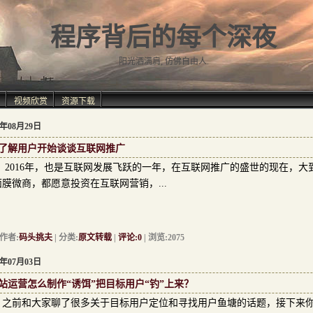
程序背后的每个深夜
阳光洒满肩, 仿佛自由人.
视频欣赏
资源下载
6年08月29日
了解用户开始谈谈互联网推广
016年，也是互联网发展飞跃的一年，在互联网推广的盛世的现在，大
面膜微商，都愿意投资在互联网营销，...
者:
码头挑夫
| 分类:
原文转载
|
评论:0
| 浏览:2075
6年07月03日
站运营怎么制作“诱饵”把目标用户“钓”上来？
前和大家聊了很多关于目标用户定位和寻找用户鱼塘的话题，接下来你