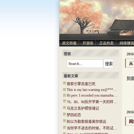
原文转载
开源库
正品热卖
网络赚钱
搜索
201
从
2
最新文章
到
搜索引擎百度已死
This is my last warning xx@****.com!
Hi perv. I recorded you masturbating! I have captured ‘Hi.mp4’!
作
70、80、90后开学第一天的样子！你还记得吗？看哭了…..
乌克兰丢护照惊魂记
201
梦回初恋
网
别以为勒索病毒离你很远
当你学不进去的时候，不防试试“普瑞马法则”
之