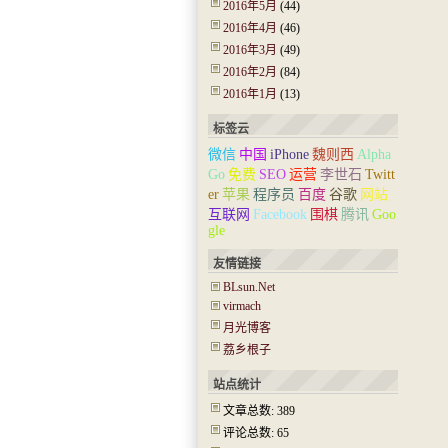
2016年5月
(44)
2016年4月
(46)
2016年3月
(49)
2016年2月
(84)
2016年1月
(13)
标签云
微信
中国
iPhone
魏则西
Alpha
Go
免费
SEO
运营
李世石
Twitt
er
苹果
程序员
百度
谷歌
网站
互联网
Facebook
围棋
腾讯
Goo
gle
友情链接
BLsun.Net
virmach
月光博客
荔乡根子
站点统计
文章总数: 389
评论总数: 65