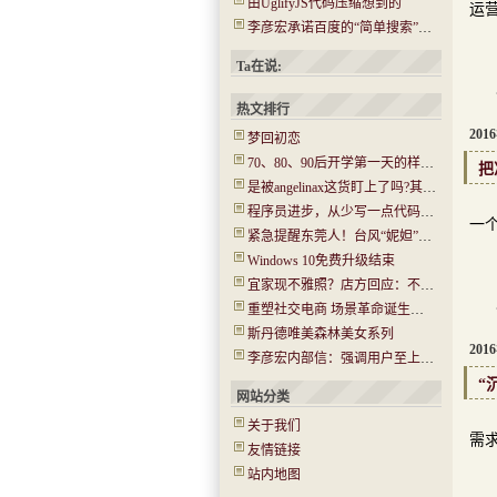
由UglifyJS代码压缩想到的
运
李彦宏承诺百度的“简单搜索”没有任何广告
Ta在说:
作
热文排行
201
梦回初恋
70、80、90后开学第一天的样子！你还记得吗？看哭了…..
把
是被angelinax这货盯上了吗?其IP为180.97.106.*
在
程序员进步，从少写一点代码开始
一个
紧急提醒东莞人！台风“妮妲”今晚或登陆！将有14级大风！
Windows 10免费升级结束
宜家现不雅照？店方回应：不是北京的 已经报警(图)
重塑社交电商 场景革命诞生新机会
作
斯丹德唯美森林美女系列
201
李彦宏内部信：强调用户至上 牺牲收入在所不惜
“
网站分类
目
关于我们
需
友情链接
站内地图