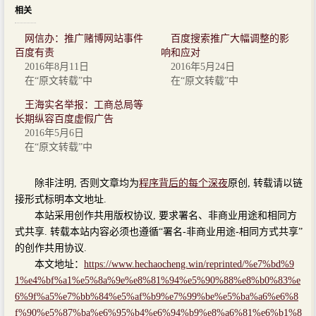
相关
网信办：推广赌博网站事件
百度搜索推广大幅调整的影
百度有责
响和应对
2016年8月11日
2016年5月24日
在“原文转载”中
在“原文转载”中
王海实名举报：工商总局等
长期纵容百度虚假广告
2016年5月6日
在“原文转载”中
除非注明, 否则文章均为
程序背后的每个深夜
原创, 转载请以链
接形式标明本文地址.
本站采用创作共用版权协议, 要求署名、非商业用途和相同方
式共享. 转载本站内容必须也遵循“署名-非商业用途-相同方式共享”
的创作共用协议.
本文地址：
https://www.hechaocheng.win/reprinted/%e7%bd%9
1%e4%bf%a1%e5%8a%9e%e8%81%94%e5%90%88%e8%b0%83%e
6%9f%a5%e7%bb%84%e5%af%b9%e7%99%be%e5%ba%a6%e6%8
f%90%e5%87%ba%e6%95%b4%e6%94%b9%e8%a6%81%e6%b1%8