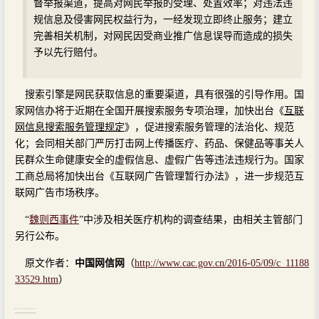
督举报渠道，提高对网民举报的受理、处置效率；对违法违
规信息及侵害网民权益行为，一经发现立即终止服务；建立
完善相关机制，对网民因受商业推广信息误导而造成的损失
予以先行赔付。
搜索引擎是网民获取信息的重要渠道，具有很强的引导作用。国
家网信办将于近期在全国开展搜索服务专项治理，加快出台《
互联
网信息搜索服务管理规定
》，促进搜索服务管理的法治化、规范
化；会同相关部门严厉打击网上传播医疗、药品、保健品等事关人
民群众生命健康安全的虚假信息、虚假广告等违法违规行为。国家
工商总局将加快出台《互联网广告管理暂行办法》，进一步规范互
联网广告市场秩序。
“
魏则西事件
”中涉及相关医疗机构的调查结果，由相关主管部门
另行公布。
原文作者：
中国网信网
（
http://www.cac.gov.cn/2016-05/09/c_11188
33529.htm
）