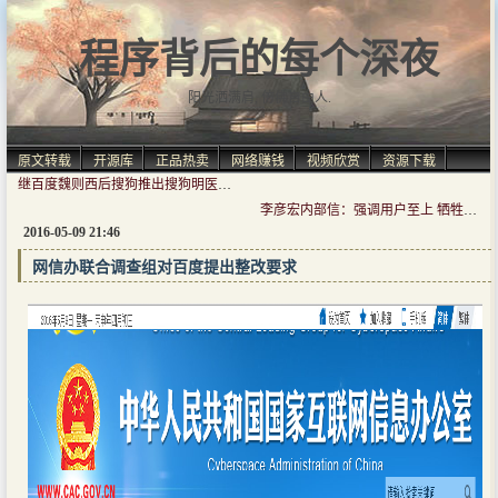
程序背后的每个深夜
阳光洒满肩, 仿佛自由人.
原文转载
开源库
正品热卖
网络赚钱
视频欣赏
资源下载
继百度魏则西后搜狗推出搜狗明医来补刀
李彦宏内部信：强调用户至上 牺牲收入在所不惜
2016-05-09 21:46
网信办联合调查组对百度提出整改要求