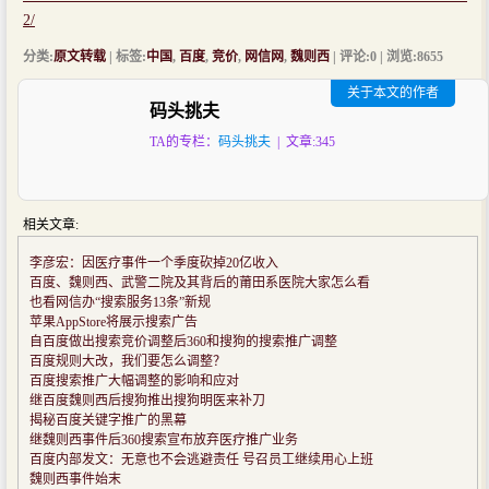
2/
分类:
原文转载
| 标签:
中国
,
百度
,
竞价
,
网信网
,
魏则西
| 评论:0 | 浏览:
8655
关于本文的作者
码头挑夫
TA的专栏：
码头挑夫
| 文章:345
相关文章:
李彦宏：因医疗事件一个季度砍掉20亿收入
百度、魏则西、武警二院及其背后的莆田系医院大家怎么看
也看网信办“搜索服务13条”新规
苹果AppStore将展示搜索广告
自百度做出搜索竞价调整后360和搜狗的搜索推广调整
百度规则大改，我们要怎么调整？
百度搜索推广大幅调整的影响和应对
继百度魏则西后搜狗推出搜狗明医来补刀
揭秘百度关键字推广的黑幕
继魏则西事件后360搜索宣布放弃医疗推广业务
百度内部发文：无意也不会逃避责任 号召员工继续用心上班
魏则西事件始末